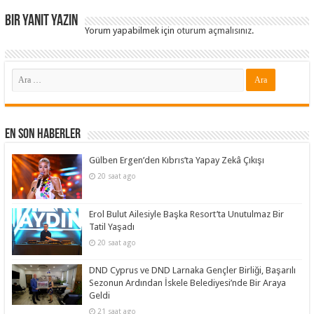
Bir yanıt yazın
Yorum yapabilmek için
oturum açmalısınız
.
En Son Haberler
Gülben Ergen’den Kıbrıs’ta Yapay Zekâ Çıkışı
20 saat ago
Erol Bulut Ailesiyle Başka Resort’ta Unutulmaz Bir
Tatil Yaşadı
20 saat ago
DND Cyprus ve DND Larnaka Gençler Birliği, Başarılı
Sezonun Ardından İskele Belediyesi’nde Bir Araya
Geldi
21 saat ago