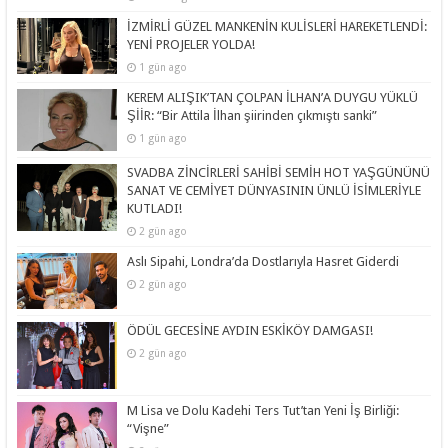
İZMİRLİ GÜZEL MANKENİN KULİSLERİ HAREKETLENDİ:
YENİ PROJELER YOLDA!
1 gün ago
KEREM ALIŞIK’TAN ÇOLPAN İLHAN’A DUYGU YÜKLÜ
ŞİİR: “Bir Attila İlhan şiirinden çıkmıştı sanki”
1 gün ago
SVADBA ZİNCİRLERİ SAHİBİ SEMİH HOT YAŞGÜNÜNÜ
SANAT VE CEMİYET DÜNYASININ ÜNLÜ İSİMLERİYLE
KUTLADI!
2 gün ago
Aslı Sipahi, Londra’da Dostlarıyla Hasret Giderdi
2 gün ago
ÖDÜL GECESİNE AYDIN ESKİKÖY DAMGASI!
2 gün ago
M Lisa ve Dolu Kadehi Ters Tut’tan Yeni İş Birliği:
“Vişne”