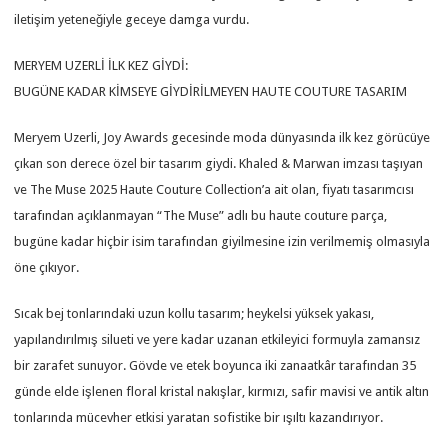
iletişim yeteneğiyle geceye damga vurdu.
MERYEM UZERLİ İLK KEZ GİYDİ:
BUGÜNE KADAR KİMSEYE GİYDİRİLMEYEN HAUTE COUTURE TASARIM
Meryem Uzerli, Joy Awards gecesinde moda dünyasında ilk kez görücüye
çıkan son derece özel bir tasarım giydi. Khaled & Marwan imzası taşıyan
ve The Muse 2025 Haute Couture Collection’a ait olan, fiyatı tasarımcısı
tarafından açıklanmayan “The Muse” adlı bu haute couture parça,
bugüne kadar hiçbir isim tarafından giyilmesine izin verilmemiş olmasıyla
öne çıkıyor.
Sıcak bej tonlarındaki uzun kollu tasarım; heykelsi yüksek yakası,
yapılandırılmış silueti ve yere kadar uzanan etkileyici formuyla zamansız
bir zarafet sunuyor. Gövde ve etek boyunca iki zanaatkâr tarafından 35
günde elde işlenen floral kristal nakışlar, kırmızı, safir mavisi ve antik altın
tonlarında mücevher etkisi yaratan sofistike bir ışıltı kazandırıyor.