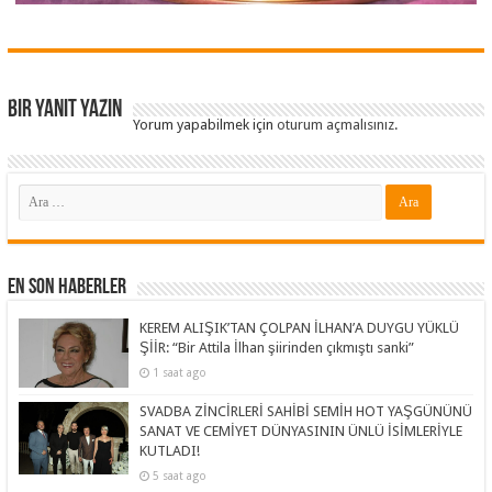
Bir yanıt yazın
Yorum yapabilmek için
oturum açmalısınız
.
En Son Haberler
KEREM ALIŞIK’TAN ÇOLPAN İLHAN’A DUYGU YÜKLÜ
ŞİİR: “Bir Attila İlhan şiirinden çıkmıştı sanki”
1 saat ago
SVADBA ZİNCİRLERİ SAHİBİ SEMİH HOT YAŞGÜNÜNÜ
SANAT VE CEMİYET DÜNYASININ ÜNLÜ İSİMLERİYLE
KUTLADI!
5 saat ago