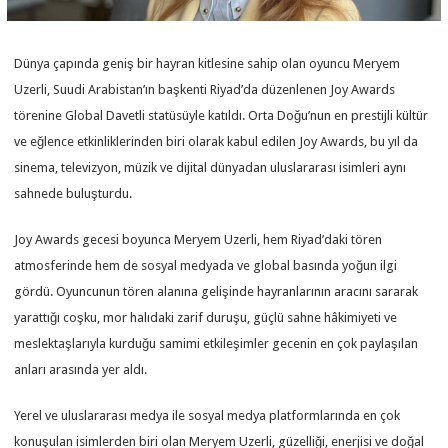
Dünya çapında geniş bir hayran kitlesine sahip olan oyuncu Meryem
Uzerli, Suudi Arabistan’ın başkenti Riyad’da düzenlenen Joy Awards
törenine Global Davetli statüsüyle katıldı. Orta Doğu’nun en prestijli kültür
ve eğlence etkinliklerinden biri olarak kabul edilen Joy Awards, bu yıl da
sinema, televizyon, müzik ve dijital dünyadan uluslararası isimleri aynı
sahnede buluşturdu.
Joy Awards gecesi boyunca Meryem Uzerli, hem Riyad’daki tören
atmosferinde hem de sosyal medyada ve global basında yoğun ilgi
gördü. Oyuncunun tören alanına gelişinde hayranlarının aracını sararak
yarattığı coşku, mor halıdaki zarif duruşu, güçlü sahne hâkimiyeti ve
meslektaşlarıyla kurduğu samimi etkileşimler gecenin en çok paylaşılan
anları arasında yer aldı.
Yerel ve uluslararası medya ile sosyal medya platformlarında en çok
konuşulan isimlerden biri olan Meryem Uzerli, güzelliği, enerjisi ve doğal