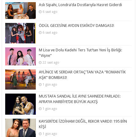
Aslı Sipahi, Londra’da Dostlarıyla Hasret Giderdi
6 saat ago
ÖDÜL GECESİNE AYDIN ESKİKÖY DAMGASI!
6 saat ago
M Lisa ve Dolu Kadehi Ters Tut’tan Yeni İş Birliği:
“Vişne”
22 saat ago
AYLİNCE VE SERDAR ORTAÇ’TAN YAZA “ROMANTİK
AŞK” BOMBASI!
1 gün ago
MUSTAFA SANDAL İLE AYNI SAHNEDE PARLADI:
AFRA’YA HARBİYE’DE BÜYÜK ALKIŞ
1 gün ago
KAYSERİ’DE İZDİHAM DEĞİL, REKOR VARDI! 195 BİN
KİŞİ
1 gün ago