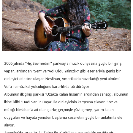
2006 yılında “Hiç Sevmedim” şarkısıyla müzik dünyasına güçlü bir giriş
yapan, ardından “Sen” ve “Adi Oldu Yalnızlık” gibi eserleriyle geniş bir
dinleyici kitlesine ulaşan Neslihan, Amerika’da hazırladığı yeni albümü
Vefa ile müzikal yolculuğunu kararlılıkla sürdürüyor.
Albümün ilk çıkış şarkısı “Uzakta Kalan İnsan”ın ardından sanatçı, albümün
ikinci klibi “Hadi Sar En Başa” ile dinleyicinin karşısına çıkıyor. Söz ve
müziği Neslihan’a ait olan şarkı; geçmişle yüzleşmeyi, yarım kalan
duyguları ve hayata yeniden başlama cesaretini güçlü bir anlatımla ele
alıyor.
Amerika’da, aranjör Ali Tolga ile yürütülen uzun soluklu ve titiz bir