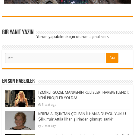
Bir yanıt yazın
Yorum yapabilmek için
oturum açmalısınız
.
En Son Haberler
İZMİRLİ GÜZEL MANKENİN KULİSLERİ HAREKETLENDİ:
YENİ PROJELER YOLDA!
5 saat ago
KEREM ALIŞIK’TAN ÇOLPAN İLHAN’A DUYGU YÜKLÜ
ŞİİR: “Bir Attila İlhan şiirinden çıkmıştı sanki”
7 saat ago