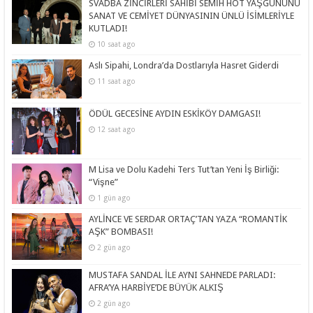
SVADBA ZİNCİRLERİ SAHİBİ SEMİH HOT YAŞGÜNÜNÜ
SANAT VE CEMİYET DÜNYASININ ÜNLÜ İSİMLERİYLE
KUTLADI!
10 saat ago
Aslı Sipahi, Londra’da Dostlarıyla Hasret Giderdi
11 saat ago
ÖDÜL GECESİNE AYDIN ESKİKÖY DAMGASI!
12 saat ago
M Lisa ve Dolu Kadehi Ters Tut’tan Yeni İş Birliği:
“Vişne”
1 gün ago
AYLİNCE VE SERDAR ORTAÇ’TAN YAZA “ROMANTİK
AŞK” BOMBASI!
2 gün ago
MUSTAFA SANDAL İLE AYNI SAHNEDE PARLADI:
AFRA’YA HARBİYE’DE BÜYÜK ALKIŞ
2 gün ago