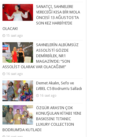
SANATÇI, SAHNELERE
VERECEĞİ KISA BİR MOLA
ÖNCESİ 13 AĞUSTOS’TA
SON KEZ HARBİYE’DE
OLACAK!
15 saat ago
SAHNELERİN ALBÜMSÜZ
ASSOLİSTİ GÖZDE
DEMİRBİLEK, NR1
MAGAZİN’DE: “SON
ASSOLİST OLARAK VAR OLACAĞIM!”
16 saat ago
Demet Akalın, Sefo ve
LVBEL C5 Bodrum’u Salladı
16 saat ago
ÖZGÜR ARAS’IN ÇOK
KONUŞULAN KİTABI YENI
BASKISINI TITANIC
LUXURY COLLECTION
BODRUM’DA KUTLADI
16 saat ago