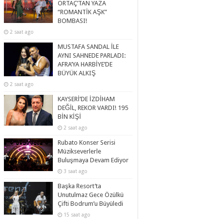
ORTAÇ’TAN YAZA
“ROMANTİK AŞK”
BOMBASI!
2 saat ago
MUSTAFA SANDAL İLE
AYNI SAHNEDE PARLADI:
AFRA’YA HARBİYE’DE
BÜYÜK ALKIŞ
2 saat ago
KAYSERİ’DE İZDİHAM
DEĞİL, REKOR VARDI! 195
BİN KİŞİ
2 saat ago
Rubato Konser Serisi
Müzikseverlerle
Buluşmaya Devam Ediyor
3 saat ago
Başka Resort’ta
Unutulmaz Gece Özülkü
Çifti Bodrum’u Büyüledi
15 saat ago