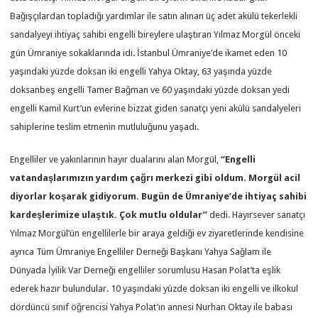
Bağışçılardan topladığı yardımlar ile satın alınan üç adet akülü tekerlekli
sandalyeyi ihtiyaç sahibi engelli bireylere ulaştıran Yılmaz Morgül önceki
gün Ümraniye sokaklarında idi. İstanbul Ümraniye’de ikamet eden 10
yaşındaki yüzde doksan iki engelli Yahya Oktay, 63 yaşında yüzde
doksanbeş engelli Tamer Bağman ve 60 yaşındaki yüzde doksan yedi
engelli Kamil Kurt’un evlerine bizzat giden sanatçı yeni akülü sandalyeleri
sahiplerine teslim etmenin mutluluğunu yaşadı.
Engelliler ve yakınlarının hayır dualarını alan Morgül,
“Engelli
vatandaşlarımızın yardım çağrı merkezi gibi oldum. Morgül acil
diyorlar koşarak gidiyorum. Bugün de Ümraniye’de ihtiyaç sahibi
kardeşlerimize ulaştık. Çok mutlu oldular”
dedi. Hayırsever sanatçı
Yılmaz Morgül’ün engellilerle bir araya geldiği ev ziyaretlerinde kendisine
ayrıca Tüm Ümraniye Engelliler Derneği Başkanı Yahya Sağlam ile
Dünyada İyilik Var Derneği engelliler sorumlusu Hasan Polat’ta eşlik
ederek hazır bulundular. 10 yaşındaki yüzde doksan iki engelli ve ilkokul
dördüncü sınıf öğrencisi Yahya Polat’ın annesi Nurhan Oktay ile babası