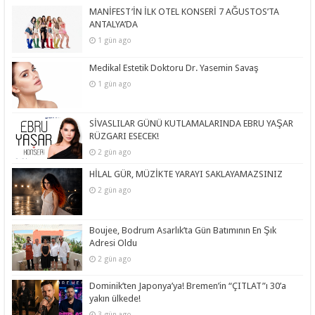
MANİFEST’İN İLK OTEL KONSERİ 7 AĞUSTOS’TA
ANTALYA’DA
1 gün ago
Medikal Estetik Doktoru Dr. Yasemin Savaş
1 gün ago
SİVASLILAR GÜNÜ KUTLAMALARINDA EBRU YAŞAR
RÜZGARI ESECEK!
2 gün ago
HİLAL GÜR, MÜZİKTE YARAYI SAKLAYAMAZSINIZ
2 gün ago
Boujee, Bodrum Asarlık’ta Gün Batımının En Şık
Adresi Oldu
2 gün ago
Dominik’ten Japonya’ya! Bremen’in “ÇITLAT”ı 30’a
yakın ülkede!
3 gün ago