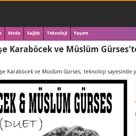
n
Moda
Sağlık
Teknoloji
Yaşam
e Karaböcek ve Müslüm Gürses’te
şe Karaböcek ve Müslüm Gürses, teknoloji sayesinde yı