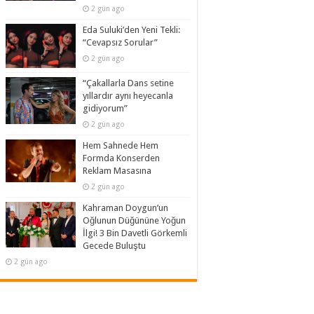
2 gün ago
Eda Suluki’den Yeni Tekli:
“Cevapsız Sorular”
2 gün ago
“Çakallarla Dans setine
yıllardır aynı heyecanla
gidiyorum”
2 gün ago
Hem Sahnede Hem
Formda Konserden
Reklam Masasına
2 gün ago
Kahraman Doygun’un
Oğlunun Düğününe Yoğun
İlgi! 3 Bin Davetli Görkemli
Gecede Buluştu
2 gün ago