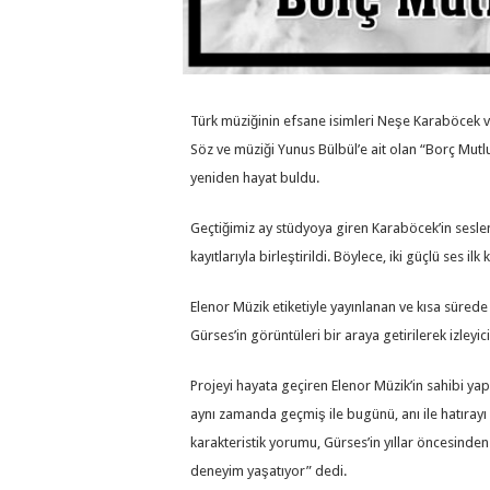
Türk müziğinin efsane isimleri Neşe Karaböcek v
Söz ve müziği Yunus Bülbül’e ait olan “Borç Mut
yeniden hayat buldu.
Geçtiğimiz ay stüdyoya giren Karaböcek’in seslend
kayıtlarıyla birleştirildi. Böylece, iki güçlü ses il
Elenor Müzik etiketiyle yayınlanan ve kısa süred
Gürses’in görüntüleri bir araya getirilerek izleyi
Projeyi hayata geçiren Elenor Müzik’in sahibi ya
aynı zamanda geçmiş ile bugünü, anı ile hatırayı 
karakteristik yorumu, Gürses’in yıllar öncesinden
deneyim yaşatıyor” dedi.