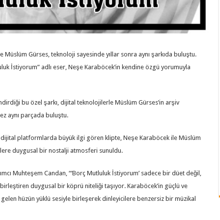
e Müslüm Gürses, teknoloji sayesinde yıllar sonra aynı şarkıda buluştu.
luluk İstiyorum” adlı eser, Neşe Karaböcek’in kendine özgü yorumuyla
irdiği bu özel şarkı, dijital teknolojilerle Müslüm Gürses’in arşiv
k kez aynı parçada buluştu.
e dijital platformlarda büyük ilgi gören klipte, Neşe Karaböcek ile Müslüm
cilere duygusal bir nostalji atmosferi sunuldu.
pımcı Muhteşem Candan, “‘Borç Mutluluk İstiyorum’ sadece bir düet değil,
birleştiren duygusal bir köprü niteliği taşıyor. Karaböcek’in güçlü ve
 gelen hüzün yüklü sesiyle birleşerek dinleyicilere benzersiz bir müzikal