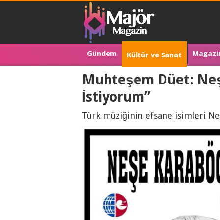
Gündem
Magazi
Kültür ve Sanat
Muhteşem Düet: Neş
İstiyorum”
Türk müziğinin efsane isimleri Ne