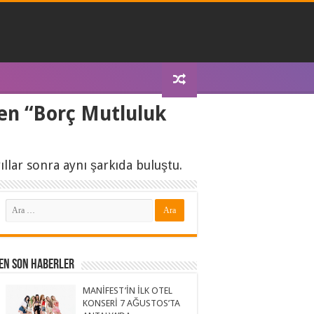
n “Borç Mutluluk
llar sonra aynı şarkıda buluştu.
En Son Haberler
MANİFEST’İN İLK OTEL
KONSERİ 7 AĞUSTOS’TA