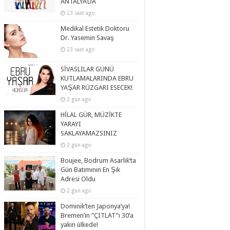
ANTALYA’DA
23 saat ago
Medikal Estetik Doktoru
Dr. Yasemin Savaş
23 saat ago
SİVASLILAR GÜNÜ
KUTLAMALARINDA EBRU
YAŞAR RÜZGARI ESECEK!
2 gün ago
HİLAL GÜR, MÜZİKTE
YARAYI
SAKLAYAMAZSINIZ
2 gün ago
Boujee, Bodrum Asarlık’ta
Gün Batımının En Şık
Adresi Oldu
2 gün ago
Dominik’ten Japonya’ya!
Bremen’in “ÇITLAT”ı 30’a
yakın ülkede!