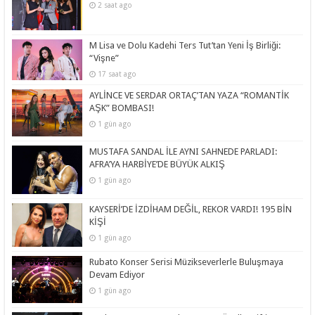
2 saat ago
M Lisa ve Dolu Kadehi Ters Tut’tan Yeni İş Birliği:
“Vişne”
17 saat ago
AYLİNCE VE SERDAR ORTAÇ’TAN YAZA “ROMANTİK
AŞK” BOMBASI!
1 gün ago
MUSTAFA SANDAL İLE AYNI SAHNEDE PARLADI:
AFRA’YA HARBİYE’DE BÜYÜK ALKIŞ
1 gün ago
KAYSERİ’DE İZDİHAM DEĞİL, REKOR VARDI! 195 BİN
KİŞİ
1 gün ago
Rubato Konser Serisi Müzikseverlerle Buluşmaya
Devam Ediyor
1 gün ago