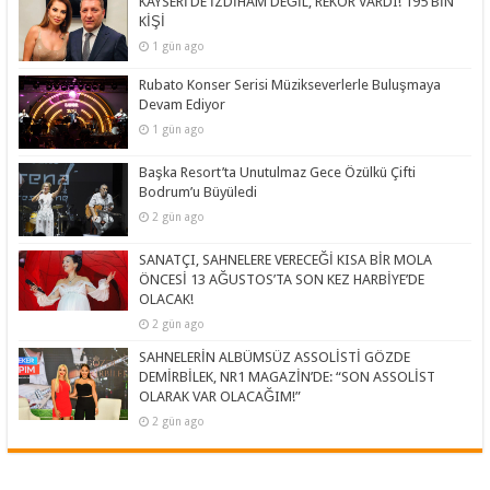
KAYSERİ’DE İZDİHAM DEĞİL, REKOR VARDI! 195 BİN
KİŞİ
1 gün ago
Rubato Konser Serisi Müzikseverlerle Buluşmaya
Devam Ediyor
1 gün ago
Başka Resort’ta Unutulmaz Gece Özülkü Çifti
Bodrum’u Büyüledi
2 gün ago
SANATÇI, SAHNELERE VERECEĞİ KISA BİR MOLA
ÖNCESİ 13 AĞUSTOS’TA SON KEZ HARBİYE’DE
OLACAK!
2 gün ago
SAHNELERİN ALBÜMSÜZ ASSOLİSTİ GÖZDE
DEMİRBİLEK, NR1 MAGAZİN’DE: “SON ASSOLİST
OLARAK VAR OLACAĞIM!”
2 gün ago