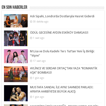
En Son Haberler
Aslı Sipahi, Londra’da Dostlarıyla Hasret Giderdi
30 dakika ago
ÖDÜL GECESİNE AYDIN ESKİKÖY DAMGASI!
1 saat ago
M Lisa ve Dolu Kadehi Ters Tut’tan Yeni İş Birliği:
“Vişne”
17 saat ago
AYLİNCE VE SERDAR ORTAÇ’TAN YAZA “ROMANTİK
AŞK” BOMBASI!
1 gün ago
MUSTAFA SANDAL İLE AYNI SAHNEDE PARLADI:
AFRA’YA HARBİYE’DE BÜYÜK ALKIŞ
1 gün ago