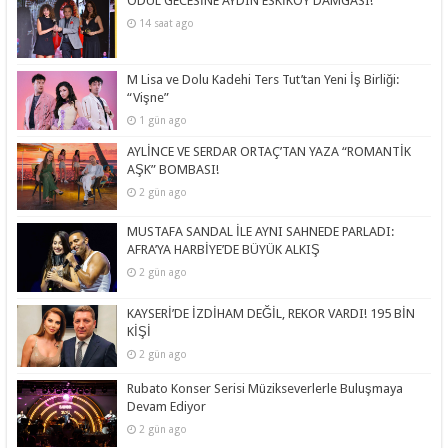
ÖDÜL GECESİNE AYDIN ESKİKÖY DAMGASI!
14 saat ago
M Lisa ve Dolu Kadehi Ters Tut’tan Yeni İş Birliği:
“Vişne”
1 gün ago
AYLİNCE VE SERDAR ORTAÇ’TAN YAZA “ROMANTİK
AŞK” BOMBASI!
2 gün ago
MUSTAFA SANDAL İLE AYNI SAHNEDE PARLADI:
AFRA’YA HARBİYE’DE BÜYÜK ALKIŞ
2 gün ago
KAYSERİ’DE İZDİHAM DEĞİL, REKOR VARDI! 195 BİN
KİŞİ
2 gün ago
Rubato Konser Serisi Müzikseverlerle Buluşmaya
Devam Ediyor
2 gün ago