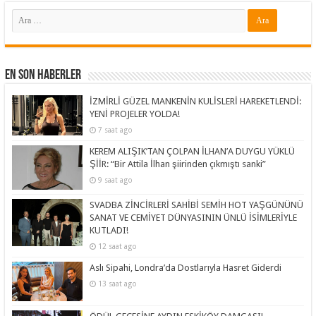
En Son Haberler
İZMİRLİ GÜZEL MANKENİN KULİSLERİ HAREKETLENDİ:
YENİ PROJELER YOLDA!
7 saat ago
KEREM ALIŞIK’TAN ÇOLPAN İLHAN’A DUYGU YÜKLÜ
ŞİİR: “Bir Attila İlhan şiirinden çıkmıştı sanki”
9 saat ago
SVADBA ZİNCİRLERİ SAHİBİ SEMİH HOT YAŞGÜNÜNÜ
SANAT VE CEMİYET DÜNYASININ ÜNLÜ İSİMLERİYLE
KUTLADI!
12 saat ago
Aslı Sipahi, Londra’da Dostlarıyla Hasret Giderdi
13 saat ago