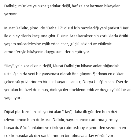
Dalkılıç, müzikte yalnızca şarkılar değil, hafızalara kazınan hikayeler
yazıyor.
Murat Dalkılıç, şimdi de “Daha 17” dizisi için hazırladığı yeni şarkısı “Hay”
ile dinleyicilerin karşısına çıktı. Dizinin Aras karakterinin zorluklarla örülü
yaşam mücadelesine eşlik eden eser, güçlü sözleri ve etkileyici
atmosferiyle hikâyenin duygusunu derinleştiriyor.
“Hay”, yalnızca dizinin değil, Murat Dalkılıç’ın hikaye anlatıcılığındaki
ustalığının da yeni bir yansıması olarak öne çıkıyor. Şarkının en dikkat
çeken sürprizlerinden biri ise başarılı sanatçı Derya Uluğ’un sesi. Eserde
yer alan bu özel dokunuş, dinleyicilere beklenmedik ve duygu yüklü bir an
yaşatıyor.
Dijital platformlardaki yerini alan “Hay”, daha ilk günden hem dizi
izleyicilerinin hem de Murat Dalkılıç hayranlarının radarına girmeyi
başardı. Güçlü anlatımı ve etkileyici atmosferiyle şimdiden sezonun en
çok konuşulacak dizi şarkılarından biri olmaya aday görünüyor.