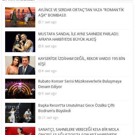
AYLİNCE VE SERDAR ORTAÇ’TAN YAZA “ROMANTİK
AŞK” BOMBASI!
7 saat ago
MUSTAFA SANDAL İLE AYNI SAHNEDE PARLADI:
AFRA’YA HARBİYE’DE BÜYÜK ALKIŞ
8 saat ago
KAYSERİ’DE İZDİHAM DEĞİL, REKOR VARDI! 195 BİN
KİŞİ
8 saat ago
Rubato Konser Serisi Müzikseverlerle Buluşmaya
Devam Ediyor
9 saat ago
Başka Resort’ta Unutulmaz Gece Özülkü Çifti
Bodrum’u Büyüledi
21 saat ago
SANATÇI, SAHNELERE VERECEĞİ KISA BİR MOLA
ÖNCESİ 13 AĞUSTOS’TA SON KEZ HARBİYE’DE