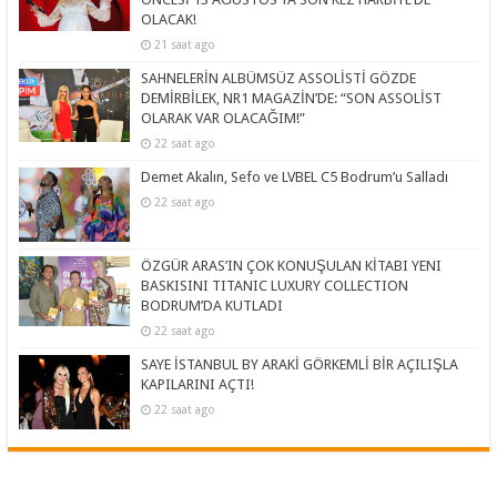
OLACAK!
21 saat ago
SAHNELERİN ALBÜMSÜZ ASSOLİSTİ GÖZDE
DEMİRBİLEK, NR1 MAGAZİN’DE: “SON ASSOLİST
OLARAK VAR OLACAĞIM!”
22 saat ago
Demet Akalın, Sefo ve LVBEL C5 Bodrum’u Salladı
22 saat ago
ÖZGÜR ARAS’IN ÇOK KONUŞULAN KİTABI YENI
BASKISINI TITANIC LUXURY COLLECTION
BODRUM’DA KUTLADI
22 saat ago
SAYE İSTANBUL BY ARAKİ GÖRKEMLİ BİR AÇILIŞLA
KAPILARINI AÇTI!
22 saat ago