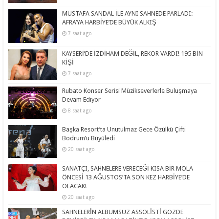
MUSTAFA SANDAL İLE AYNI SAHNEDE PARLADI:
AFRA’YA HARBİYE’DE BÜYÜK ALKIŞ
7 saat ago
KAYSERİ’DE İZDİHAM DEĞİL, REKOR VARDI! 195 BİN
KİŞİ
7 saat ago
Rubato Konser Serisi Müzikseverlerle Buluşmaya
Devam Ediyor
8 saat ago
Başka Resort’ta Unutulmaz Gece Özülkü Çifti
Bodrum’u Büyüledi
20 saat ago
SANATÇI, SAHNELERE VERECEĞİ KISA BİR MOLA
ÖNCESİ 13 AĞUSTOS’TA SON KEZ HARBİYE’DE
OLACAK!
20 saat ago
SAHNELERİN ALBÜMSÜZ ASSOLİSTİ GÖZDE