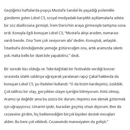
Geçtiğimiz haftalarda popçu Mustafa Sandal ile yaşadığı polemikle
gündeme gelen Lvbel C5, sosyal medyadaki karşılıklı açıklamalarla adeta
bir söz düellosuna girmişti. İrem Derici’nin araya girmesiyle tartışma sona
erdi. Konuyla ilgili konuşan Lvbel C5, “Mustafa abiyi aradım, numarası
vardı bende. Ona ‘Seni çok seviyorum abi’ dedim. Konuştuk, anlaştık.
İstanbul’a döndüğümde yemeğe götüreceğim onu, artık aramızda sıkıntı
yok. Hatta belki bir düet bile yapabiliriz.” dedi.
Bir süredir küs olduğu ve Tekirdağ’daki bir festivalde verdiği konser
sırasında silahlı saldırıya uğrayarak yaralanan rapçi Çakal hakkında da
konuşan Lvbel C5, şu ifadeleri kullandı: “O da bizim kardeşimiz, üzüldük.
Çok talihsiz bir olay, gerçekten olayın içeriğini bilmiyorum. Kötü olmuş.
Aramız iyi değildir ama bu üzücü bir durum. Hepimiz eve ekmek götürmek
için uğraşıyoruz. Umarım iyidir, buradan geçmiş olsun diyorum. Ben de
cezaevine girdim, hiç beklemediğim birçok kişiden destek mesajları
aldım. Bu beni çok etkiledi. Cezaevinde maneviyatım da gelişti.”