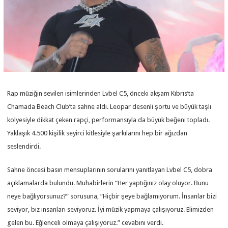
Rap müziğin sevilen isimlerinden Lvbel C5, önceki akşam Kıbrıs’ta
Chamada Beach Club’ta sahne aldı. Leopar desenli şortu ve büyük taşlı
kolyesiyle dikkat çeken rapçi, performansıyla da büyük beğeni topladı.
Yaklaşık 4.500 kişilik seyirci kitlesiyle şarkılarını hep bir ağızdan
seslendirdi.
Sahne öncesi basın mensuplarının sorularını yanıtlayan Lvbel C5, dobra
açıklamalarda bulundu. Muhabirlerin “Her yaptığınız olay oluyor. Bunu
neye bağlıyorsunuz?” sorusuna, “Hiçbir şeye bağlamıyorum. İnsanlar bizi
seviyor, biz insanları seviyoruz. İyi müzik yapmaya çalışıyoruz. Elimizden
gelen bu. Eğlenceli olmaya çalışıyoruz.” cevabını verdi.