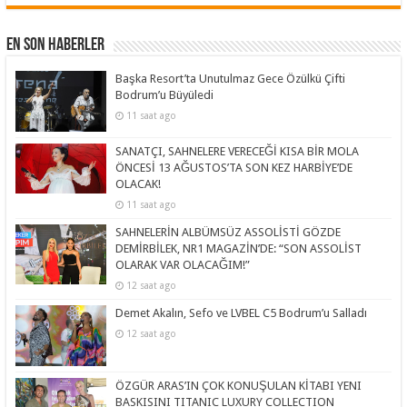
En Son Haberler
Başka Resort’ta Unutulmaz Gece Özülkü Çifti
Bodrum’u Büyüledi
11 saat ago
SANATÇI, SAHNELERE VERECEĞİ KISA BİR MOLA
ÖNCESİ 13 AĞUSTOS’TA SON KEZ HARBİYE’DE
OLACAK!
11 saat ago
SAHNELERİN ALBÜMSÜZ ASSOLİSTİ GÖZDE
DEMİRBİLEK, NR1 MAGAZİN’DE: “SON ASSOLİST
OLARAK VAR OLACAĞIM!”
12 saat ago
Demet Akalın, Sefo ve LVBEL C5 Bodrum’u Salladı
12 saat ago
ÖZGÜR ARAS’IN ÇOK KONUŞULAN KİTABI YENI
BASKISINI TITANIC LUXURY COLLECTION