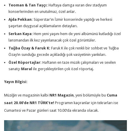
Teoman & Tan Taşçı:
Haftaya damga vuran dev stadyum
konserlerinden en unutulmaz, özel anlar.
Ajda Pekkan:
Süperstar’ın İzmir konserinde yaptığı ve herkesi
şaşırtan duygusal açıklamaların detayları.
Serkan Kaya:
Hem yeni yaşını hem de yeni albümünü kutladığı özel
lansmandan ilk kez yayınlanacak çok özel görüntüler.
Tuğba Özay & Faruk K:
Faruk K ile çok renkli bir sohbet ve Tuğba
Özay’ın sunduğu gecede açıkladığı şok vasiyetinin yankıları.
Özel Röportajlar:
Haftanın en taze müzik çalışmaları ve sevilen
sanatçı
Maral
ile gerçekleştirilen çok özel röportaj.
Yayın Bilgisi:
Müziğin ve magazinin kalbi
NR1 Magazin
, yeni bölümüyle bu
Cuma
saat 20.00’de NR1 TÜRK’te!
Programın kaçıranlar için tekrarları ise
Cumartesi ve Pazar günleri saat 10.00’da ekranda olacak.