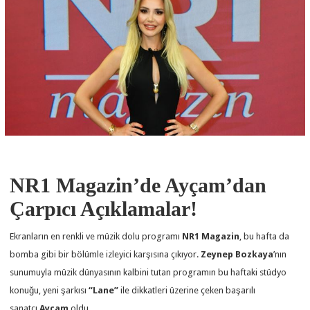
NR1 Magazin’de Ayçam’dan
Çarpıcı Açıklamalar!
Ekranların en renkli ve müzik dolu programı
NR1 Magazin
, bu hafta da
bomba gibi bir bölümle izleyici karşısına çıkıyor.
Zeynep Bozkaya
’nın
sunumuyla müzik dünyasının kalbini tutan programın bu haftaki stüdyo
konuğu, yeni şarkısı
“Lane”
ile dikkatleri üzerine çeken başarılı
sanatçı
Ayçam
oldu.