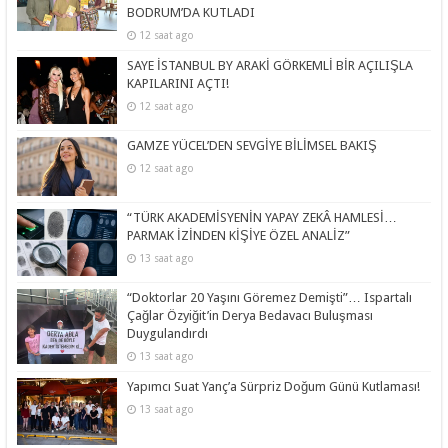
BODRUM’DA KUTLADI
12 saat ago
SAYE İSTANBUL BY ARAKİ GÖRKEMLİ BİR AÇILIŞLA
KAPILARINI AÇTI!
12 saat ago
GAMZE YÜCEL’DEN SEVGİYE BİLİMSEL BAKIŞ
12 saat ago
“TÜRK AKADEMİSYENİN YAPAY ZEKÂ HAMLESİ…
PARMAK İZİNDEN KİŞİYE ÖZEL ANALİZ”
13 saat ago
“Doktorlar 20 Yaşını Göremez Demişti”… Ispartalı
Çağlar Özyiğit’in Derya Bedavacı Buluşması
Duygulandırdı
13 saat ago
Yapımcı Suat Yanç’a Sürpriz Doğum Günü Kutlaması!
13 saat ago