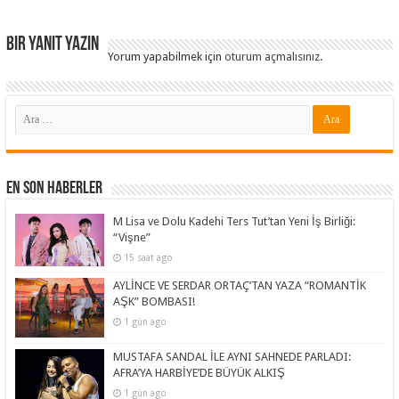
Bir yanıt yazın
Yorum yapabilmek için
oturum açmalısınız
.
En Son Haberler
M Lisa ve Dolu Kadehi Ters Tut’tan Yeni İş Birliği:
“Vişne”
15 saat ago
AYLİNCE VE SERDAR ORTAÇ’TAN YAZA “ROMANTİK
AŞK” BOMBASI!
1 gün ago
MUSTAFA SANDAL İLE AYNI SAHNEDE PARLADI:
AFRA’YA HARBİYE’DE BÜYÜK ALKIŞ
1 gün ago