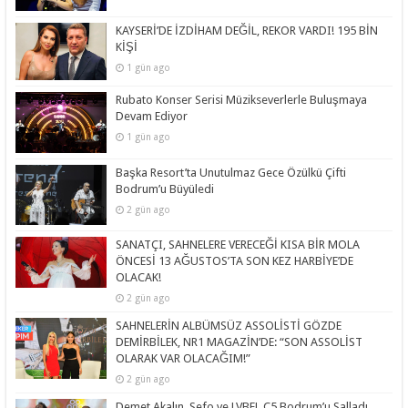
KAYSERİ’DE İZDİHAM DEĞİL, REKOR VARDI! 195 BİN
KİŞİ
1 gün ago
Rubato Konser Serisi Müzikseverlerle Buluşmaya
Devam Ediyor
1 gün ago
Başka Resort’ta Unutulmaz Gece Özülkü Çifti
Bodrum’u Büyüledi
2 gün ago
SANATÇI, SAHNELERE VERECEĞİ KISA BİR MOLA
ÖNCESİ 13 AĞUSTOS’TA SON KEZ HARBİYE’DE
OLACAK!
2 gün ago
SAHNELERİN ALBÜMSÜZ ASSOLİSTİ GÖZDE
DEMİRBİLEK, NR1 MAGAZİN’DE: “SON ASSOLİST
OLARAK VAR OLACAĞIM!”
2 gün ago
Demet Akalın, Sefo ve LVBEL C5 Bodrum’u Salladı