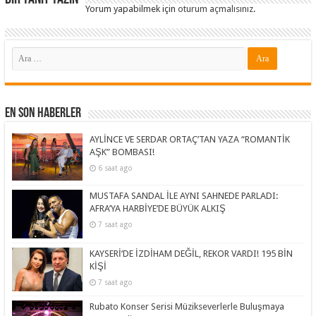
Yorum yapabilmek için
oturum açmalısınız
.
En Son Haberler
AYLİNCE VE SERDAR ORTAÇ’TAN YAZA “ROMANTİK
AŞK” BOMBASI!
6 saat ago
MUSTAFA SANDAL İLE AYNI SAHNEDE PARLADI:
AFRA’YA HARBİYE’DE BÜYÜK ALKIŞ
7 saat ago
KAYSERİ’DE İZDİHAM DEĞİL, REKOR VARDI! 195 BİN
KİŞİ
7 saat ago
Rubato Konser Serisi Müzikseverlerle Buluşmaya