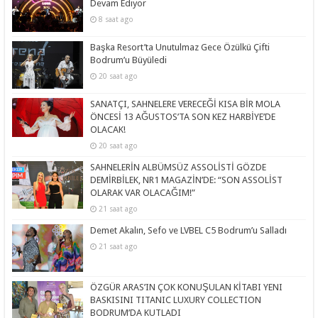
Devam Ediyor
8 saat ago
Başka Resort’ta Unutulmaz Gece Özülkü Çifti
Bodrum’u Büyüledi
20 saat ago
SANATÇI, SAHNELERE VERECEĞİ KISA BİR MOLA
ÖNCESİ 13 AĞUSTOS’TA SON KEZ HARBİYE’DE
OLACAK!
20 saat ago
SAHNELERİN ALBÜMSÜZ ASSOLİSTİ GÖZDE
DEMİRBİLEK, NR1 MAGAZİN’DE: “SON ASSOLİST
OLARAK VAR OLACAĞIM!”
21 saat ago
Demet Akalın, Sefo ve LVBEL C5 Bodrum’u Salladı
21 saat ago
ÖZGÜR ARAS’IN ÇOK KONUŞULAN KİTABI YENI
BASKISINI TITANIC LUXURY COLLECTION
BODRUM’DA KUTLADI