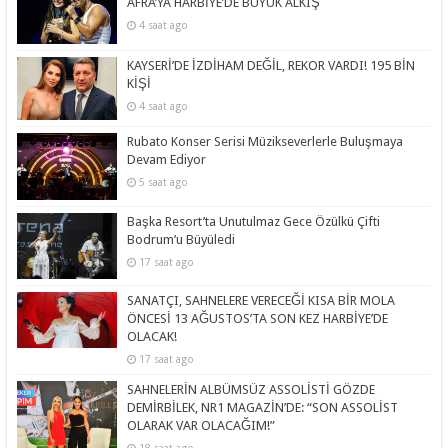
AFRA’YA HARBİYE’DE BÜYÜK ALKIŞ
4 saat ago
KAYSERİ’DE İZDİHAM DEĞİL, REKOR VARDI! 195 BİN
KİŞİ
4 saat ago
Rubato Konser Serisi Müzikseverlerle Buluşmaya
Devam Ediyor
5 saat ago
Başka Resort’ta Unutulmaz Gece Özülkü Çifti
Bodrum’u Büyüledi
17 saat ago
SANATÇI, SAHNELERE VERECEĞİ KISA BİR MOLA
ÖNCESİ 13 AĞUSTOS’TA SON KEZ HARBİYE’DE
OLACAK!
17 saat ago
SAHNELERİN ALBÜMSÜZ ASSOLİSTİ GÖZDE
DEMİRBİLEK, NR1 MAGAZİN’DE: “SON ASSOLİST
OLARAK VAR OLACAĞIM!”