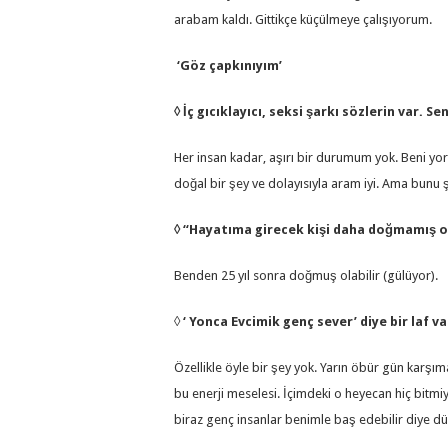
arabam kaldı. Gittikçe küçülmeye çalışıyorum.
‘Göz çapkınıyım’
◊ İç gıcıklayıcı, seksi şarkı sözlerin var. Se
Her insan kadar, aşırı bir durumum yok. Beni yor
doğal bir şey ve dolayısıyla aram iyi. Ama bunu 
◊ “Hayatıma girecek kişi daha doğmamış o
Benden 25 yıl sonra doğmuş olabilir (gülüyor).
◊
‘ Yonca Evcimik genç sever’ diye bir laf va
Özellikle öyle bir şey yok. Yarın öbür gün karşıma 
bu enerji meselesi. İçimdeki o heyecan hiç bitmiy
biraz genç insanlar benimle baş edebilir diye 