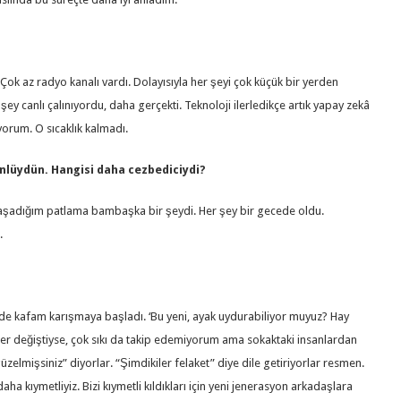
Çok az radyo kanalı vardı. Dolayısıyla her şeyi çok küçük bir yerden
 canlı çalınıyordu, daha gerçekti. Teknoloji ilerledikçe artık yapay zekâ
yorum. O sıcaklık kalmadı.
lüydün. Hangisi daha cezbediciydi?
yaşadığım patlama bambaşka bir şeydi. Her şey bir gecede oldu.
.
 de kafam karışmaya başladı. ‘Bu yeni, ayak uydurabiliyor muyuz? Hay
eyler değiştiyse, çok sıkı da takip edemiyorum ama sokaktaki insanlardan
üzelmişsiniz” diyorlar. “Şimdikiler felaket” diye dile getiriyorlar resmen.
a kıymetliyiz. Bizi kıymetli kıldıkları için yeni jenerasyon arkadaşlara