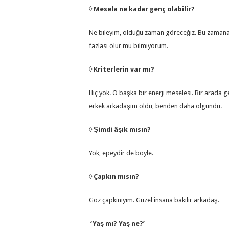
◊
Mesela ne kadar genç olabilir?
Ne bileyim, olduğu zaman göreceğiz. Bu zamana k
fazlası olur mu bilmiyorum.
◊
Kriterlerin var mı?
Hiç yok. O başka bir enerji meselesi. Bir arad
erkek arkadaşım oldu, benden daha olgundu.
◊
Şimdi âşık mısın?
Yok, epeydir de böyle.
◊
Çapkın mısın?
Göz çapkınıyım. Güzel insana bakılır arkadaş.
‘Yaş mı? Yaş ne?’