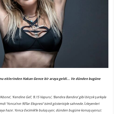
Sonu eklerinden Hakan Gence bir araya geldi… Ve dünden bugüne
‘Abone’, ‘Kendine Gel’, ‘8.15 Vapuru’, ‘Bandıra Bandıra’ gibi birçok şarkıyla
 ‘Yonca’nın 90’lar Ekspresi’ isimli gösterisiyle sahnede. İzleyenleri
maya hazır. Yonca Evcimik’le buluşuyor, dünden bugüne konuşuyoruz: