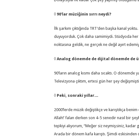
◊
90’lar müziğinin sırrı neydi?
İlk şarkım çıktığında TRT’den başka kanal yoktu. 
duyuyorduk. Çok daha samimiydi. Stüdyoda her şey
noktasına geldik, ne gerçek ne değil ayırt edemi
◊
Analog dönemde de dijital dönemde de ün
90’ların analog kısmı daha sıcaktı. O dönemde 
Televizyona çıktım, ertesi gün her şey değişmişti
◊
Peki, sonraki yıllar…
2000’lerde müzik değiştikçe ve karıştıkça benim
Allah!’ falan derken son 4-5 senedir nasıl bir ş
tepkiyi alıyorum, “Meğer siz neymişsiniz, kadar g
Arada bir dönem kafa karıştı. Şimdi eskisinden dah