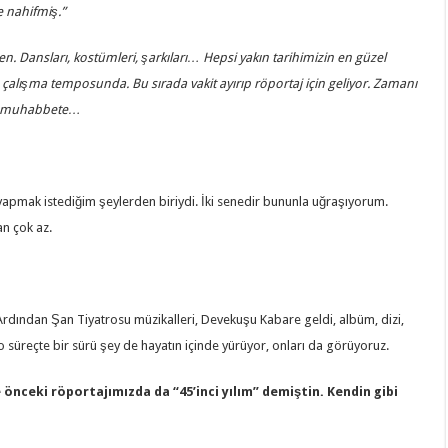
e nahifmiş.”
. Dansları, kostümleri, şarkıları… Hepsi yakın tarihimizin en güzel
n çalışma temposunda. Bu sırada vakit ayırıp röportaj için geliyor. Zamanı
uz muhabbete…
 yapmak istediğim şeylerden biriydi. İki senedir bununla uğraşıyorum.
n çok az.
dından Şan Tiyatrosu müzikalleri, Devekuşu Kabare geldi, albüm, dizi,
 süreçte bir sürü şey de hayatın içinde yürüyor, onları da görüyoruz.
ne önceki röportajımızda da “45’inci yılım” demiştin. Kendin gibi