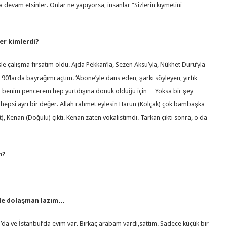
evam etsinler. Onlar ne yapıyorsa, insanlar “Sizlerin kıymetini
ler kimlerdi?
sle çalışma fırsatım oldu. Ajda Pekkan’la, Sezen Aksu’yla, Nükhet Duru’yla
 90’larda bayrağımı açtım. ‘Abone’yle dans eden, şarkı söyleyen, yırtık
da benim pencerem hep yurtdışına dönük olduğu için… Yoksa bir şey
epsi ayrı bir değer. Allah rahmet eylesin Harun (Kolçak) çok bambaşka
, Kenan (Doğulu) çıktı. Kenan zaten vokalistimdi. Tarkan çıktı sonra, o da
n?
erle dolaşman lazım…
a ve İstanbul’da evim var. Birkaç arabam vardı,sattım. Sadece küçük bir