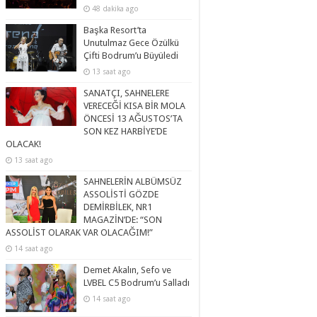
48 dakika ago
Başka Resort’ta
Unutulmaz Gece Özülkü
Çifti Bodrum’u Büyüledi
13 saat ago
SANATÇI, SAHNELERE
VERECEĞİ KISA BİR MOLA
ÖNCESİ 13 AĞUSTOS’TA
SON KEZ HARBİYE’DE
OLACAK!
13 saat ago
SAHNELERİN ALBÜMSÜZ
ASSOLİSTİ GÖZDE
DEMİRBİLEK, NR1
MAGAZİN’DE: “SON
ASSOLİST OLARAK VAR OLACAĞIM!”
14 saat ago
Demet Akalın, Sefo ve
LVBEL C5 Bodrum’u Salladı
14 saat ago