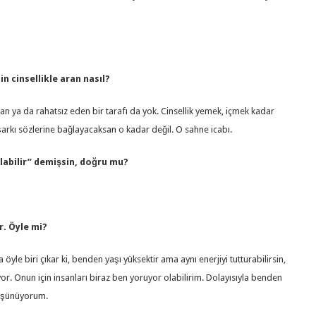
nin cinsellikle aran nasıl?
an ya da rahatsız eden bir tarafı da yok. Cinsellik yemek, içmek kadar
şarkı sözlerine bağlayacaksan o kadar değil. O sahne icabı.
labilir” demişsin, doğru mu?
r. Öyle mi?
öyle biri çıkar ki, benden yaşı yüksektir ama aynı enerjiyi tutturabilirsin,
or. Onun için insanları biraz ben yoruyor olabilirim. Dolayısıyla benden
düşünüyorum.