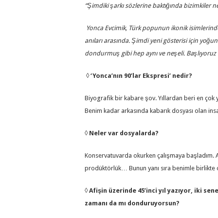
“Şimdiki şarkı sözlerine baktığında bizimkiler n
Yonca Evcimik, Türk popunun ikonik isimlerinden
anıları arasında. Şimdi yeni gösterisi için yoğu
dondurmuş gibi hep aynı ve neşeli. Başlıyor
◊
‘Yonca’nın 90’lar Ekspresi’ nedir?
Biyografik bir kabare şov. Yıllardan beri en çok
Benim kadar arkasında kabarık dosyası olan insa
◊
Neler var dosyalarda?
Konservatuvarda okurken çalışmaya başladım. Ar
prodüktörlük… Bunun yanı sıra benimle birlikte o
◊
Afişin üzerinde 45’inci yıl yazıyor, iki se
zamanı da mı
donduruyorsun?