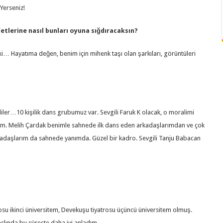
 Yerseniz!
etlerine nasıl bunları oyuna sığdıracaksın?
i… Hayatıma değen, benim için mihenk taşı olan şarkıları, görüntüleri
rodiler…10 kişilik dans grubumuz var. Sevgili Faruk K olacak, o moralimi
dim. Melih Çardak benimle sahnede ilk dans eden arkadaşlarımdan ve çok
rkadaşlarım da sahnede yanımda. Güzel bir kadro. Sevgili Tanju Babacan
u ikinci üniversitem, Devekuşu tiyatrosu üçüncü üniversitem olmuş.
lında bu süreçte daha iyi anladım.