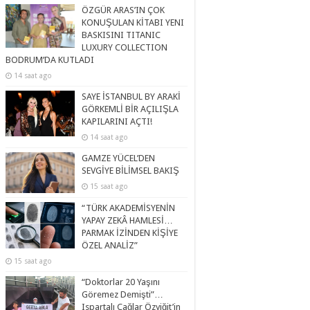
ÖZGÜR ARAS’IN ÇOK
KONUŞULAN KİTABI YENI
BASKISINI TITANIC
LUXURY COLLECTION
BODRUM’DA KUTLADI
14 saat ago
SAYE İSTANBUL BY ARAKİ
GÖRKEMLİ BİR AÇILIŞLA
KAPILARINI AÇTI!
14 saat ago
GAMZE YÜCEL’DEN
SEVGİYE BİLİMSEL BAKIŞ
15 saat ago
“TÜRK AKADEMİSYENİN
YAPAY ZEKÂ HAMLESİ…
PARMAK İZİNDEN KİŞİYE
ÖZEL ANALİZ”
15 saat ago
“Doktorlar 20 Yaşını
Göremez Demişti”…
Ispartalı Çağlar Özyiğit’in