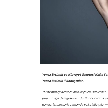
Yonca Evcimik ve Hürriyet Gazetesi Hafta 
Yonca Evcimik ‘i konuştular.
90’lar müziği denince akla ilk gelen isimlerden. 
pop müziğe damgasını vurdu. Yonca Evcimik şimdi
danslarla, şarkılarla zamanda yolculuğa çıkar