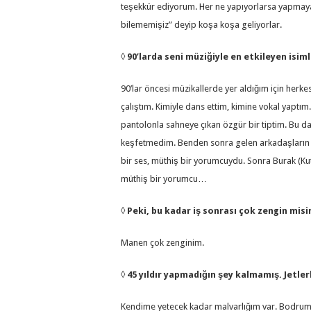
teşekkür ediyorum. Her ne yapıyorlarsa yapmaya d
bilememişiz” deyip koşa koşa geliyorlar.
◊
90’larda seni müziğiyle en etkileyen isim
90’lar öncesi müzikallerde yer aldığım için herke
çalıştım. Kimiyle dans ettim, kimine vokal yaptım.
pantolonla sahneye çıkan özgür bir tiptim. Bu 
keşfetmedim. Benden sonra gelen arkadaşların h
bir ses, müthiş bir yorumcuydu. Sonra Burak (Kut)
müthiş bir yorumcu…
◊
Peki, bu kadar iş sonrası çok zengin misi
Manen çok zenginim.
◊
45 yıldır yapmadığın şey kalmamış. Jetl
Kendime yetecek kadar malvarlığım var. Bodrum’d