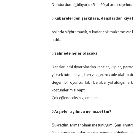
Dondurdum (gülüyor). 45 ile 50 yıl arası diyelim.
◊
Kabarelerden şarkılara, danslardan kıyaf
Aslında sığdıramadık, o kadar çok malzeme var k
aldık.
◊
Sahnede neler olacak?
Danslar, eski tiyatrolardan kesitler, klipler, pa
yüksek tutmasaydı, ben vazgeçmiş bile olabilir
değerli bir oyuncu. Tabii beraber yol aldığım a
kostümlerimizi yaptı.
Çok eğleneceksiniz, eminim.
◊
Arşivler açılınca ne hissettin?
Şükrettim. Mimar Sinan mezunuyum. Şan Tiyatros
Dolayısıyla ne kadar çok şey yapmış olduğumu as