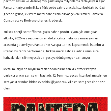
performansları ve klasikleşmiş şarkılarıyla milyonlarca dinleyiciye ulaşan
Pantera, kariyerinde ilk kez Türkiye’de sahne alacak. İstanbul’daki bu özel
gecede gruba, ekstrem metal sahnesinin dikkat çeken isimleri Cavalera
Conspiracy ve Bodysnatcher eşlik edecek.
Yüksek enerji, sert riffler ve güçlü sahne prodüksiyonuyla öne çıkan
etkinlik, 2026 yaz sezonunun en dikkat çekici metal organizasyonları
arasında gösteriliyor. Pantera’nın Avrupa turnesi kapsamında İstanbul’a
uzanan bu tarihi performans, Türkiye metal sahnesi adına uzun süre
hafızalardan silinmeyecek bir geceye dönüşmeye hazırlanıyor.
Metal müziğin en büyük miraslarından birine tanıklık etmek isteyen
dinleyiciler için geri sayım başladı. 12 Temmuz gecesi İstanbul, metalin en
sert yankılarından birine ev sahipliği yapacak. Yılın en sert gecesine hazır
olun!