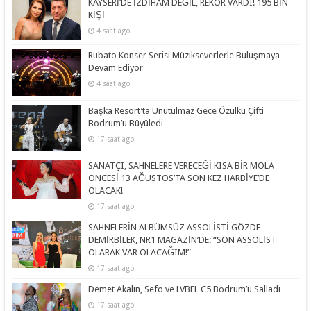
KAYSERİ’DE İZDİHAM DEĞİL, REKOR VARDI! 195 BİN
KİŞİ
4 saat ago
Rubato Konser Serisi Müzikseverlerle Buluşmaya
Devam Ediyor
4 saat ago
Başka Resort’ta Unutulmaz Gece Özülkü Çifti
Bodrum’u Büyüledi
17 saat ago
SANATÇI, SAHNELERE VERECEĞİ KISA BİR MOLA
ÖNCESİ 13 AĞUSTOS’TA SON KEZ HARBİYE’DE
OLACAK!
17 saat ago
SAHNELERİN ALBÜMSÜZ ASSOLİSTİ GÖZDE
DEMİRBİLEK, NR1 MAGAZİN’DE: “SON ASSOLİST
OLARAK VAR OLACAĞIM!”
17 saat ago
Demet Akalın, Sefo ve LVBEL C5 Bodrum’u Salladı
17 saat ago