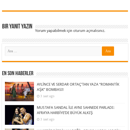
Bir yanıt yazın
Yorum yapabilmek için
oturum açmalısınız
.
En Son Haberler
AYLİNCE VE SERDAR ORTAÇ’TAN YAZA “ROMANTİK
AŞK” BOMBASI!
3 saat ago
MUSTAFA SANDAL İLE AYNI SAHNEDE PARLADI:
AFRA’YA HARBİYE’DE BÜYÜK ALKIŞ
3 saat ago