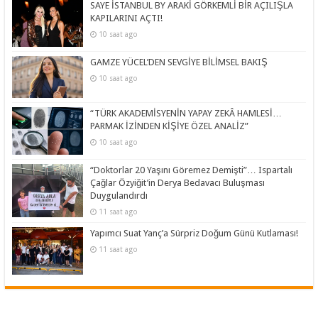
SAYE İSTANBUL BY ARAKİ GÖRKEMLİ BİR AÇILIŞLA
KAPILARINI AÇTI!
10 saat ago
GAMZE YÜCEL’DEN SEVGİYE BİLİMSEL BAKIŞ
10 saat ago
“TÜRK AKADEMİSYENİN YAPAY ZEKÂ HAMLESİ…
PARMAK İZİNDEN KİŞİYE ÖZEL ANALİZ”
10 saat ago
“Doktorlar 20 Yaşını Göremez Demişti”… Ispartalı
Çağlar Özyiğit’in Derya Bedavacı Buluşması
Duygulandırdı
11 saat ago
Yapımcı Suat Yanç’a Sürpriz Doğum Günü Kutlaması!
11 saat ago