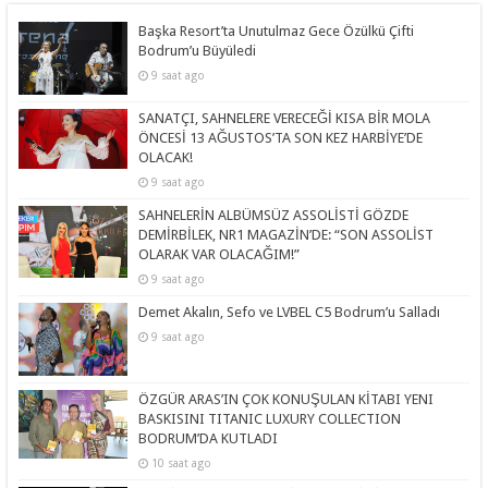
Başka Resort’ta Unutulmaz Gece Özülkü Çifti
Bodrum’u Büyüledi
9 saat ago
SANATÇI, SAHNELERE VERECEĞİ KISA BİR MOLA
ÖNCESİ 13 AĞUSTOS’TA SON KEZ HARBİYE’DE
OLACAK!
9 saat ago
SAHNELERİN ALBÜMSÜZ ASSOLİSTİ GÖZDE
DEMİRBİLEK, NR1 MAGAZİN’DE: “SON ASSOLİST
OLARAK VAR OLACAĞIM!”
9 saat ago
Demet Akalın, Sefo ve LVBEL C5 Bodrum’u Salladı
9 saat ago
ÖZGÜR ARAS’IN ÇOK KONUŞULAN KİTABI YENI
BASKISINI TITANIC LUXURY COLLECTION
BODRUM’DA KUTLADI
10 saat ago