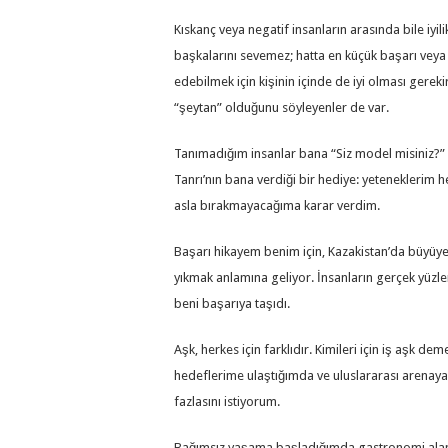
Kıskanç veya negatif insanların arasında bile iy
başkalarını sevemez; hatta en küçük başarı veya mut
edebilmek için kişinin içinde de iyi olması gerek
“şeytan” olduğunu söyleyenler de var.
Tanımadığım insanlar bana “Siz model misiniz?”
Tanrı’nın bana verdiği bir hediye: yeteneklerim
asla bırakmayacağıma karar verdim.
Başarı hikayem benim için, Kazakistan’da büyüyen
yıkmak anlamına geliyor. İnsanların gerçek yüzle
beni başarıya taşıdı.
Aşk, herkes için farklıdır. Kimileri için iş aşk 
hedeflerime ulaştığımda ve uluslararası arenaya
fazlasını istiyorum.
Bağımsız yaşama başladığımda gastronomi alanı