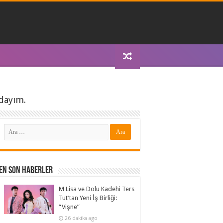
ndayım.
En Son Haberler
M Lisa ve Dolu Kadehi Ters
Tut’tan Yeni İş Birliği:
“Vişne”
26 dakika ago