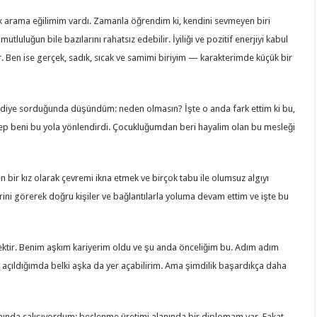
ilik arama eğilimim vardı. Zamanla öğrendim ki, kendini sevmeyen biri
luluğun bile bazılarını rahatsız edebilir. İyiliği ve pozitif enerjiyi kabul
ir. Ben ise gerçek, sadık, sıcak ve samimi biriyim — karakterimde küçük bir
 diye sorduğunda düşündüm: neden olmasın? İşte o anda fark ettim ki bu,
 hep beni bu yola yönlendirdi. Çocukluğumdan beri hayalim olan bu mesleği
 bir kız olarak çevremi ikna etmek ve birçok tabu ile olumsuz algıyı
rini görerek doğru kişiler ve bağlantılarla yoluma devam ettim ve işte bu
demektir. Benim aşkım kariyerim oldu ve şu anda önceliğim bu. Adım adım
 açıldığımda belki aşka da yer açabilirim. Ama şimdilik başardıkça daha
nda çalışıyordum; beslenme üretimi alanında bir diplomam var. Fakat