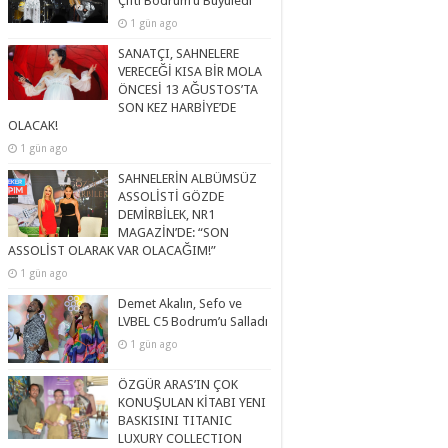
Çifti Bodrum’u Büyüledi
1 gün ago
SANATÇI, SAHNELERE
VERECEĞİ KISA BİR MOLA
ÖNCESİ 13 AĞUSTOS’TA
SON KEZ HARBİYE’DE
OLACAK!
1 gün ago
SAHNELERİN ALBÜMSÜZ
ASSOLİSTİ GÖZDE
DEMİRBİLEK, NR1
MAGAZİN’DE: “SON
ASSOLİST OLARAK VAR OLACAĞIM!”
1 gün ago
Demet Akalın, Sefo ve
LVBEL C5 Bodrum’u Salladı
1 gün ago
ÖZGÜR ARAS’IN ÇOK
KONUŞULAN KİTABI YENI
BASKISINI TITANIC
LUXURY COLLECTION