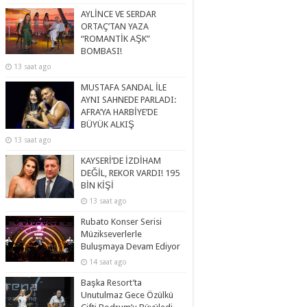
AYLİNCE VE SERDAR
ORTAÇ’TAN YAZA
“ROMANTİK AŞK”
BOMBASI!
13 saat ago
MUSTAFA SANDAL İLE
AYNI SAHNEDE PARLADI:
AFRA’YA HARBİYE’DE
BÜYÜK ALKIŞ
13 saat ago
KAYSERİ’DE İZDİHAM
DEĞİL, REKOR VARDI! 195
BİN KİŞİ
13 saat ago
Rubato Konser Serisi
Müzikseverlerle
Buluşmaya Devam Ediyor
14 saat ago
Başka Resort’ta
Unutulmaz Gece Özülkü