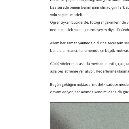
kısa sürede bunun benim işim olmadığını fark et
yolu seçtim: modelik.
Öğrenciyken butiklerde, fotoğraf çekimlerinde ve
neden meslek haline getirmeyeyim diye düşünd
Ailem her zaman yanımda oldu: ne seçersem seç
bana olan inancı, ilerlememde en büyük motivas
Güçlü yönlerim arasında merhamet, iyilik, çalışkan
asla pes etmeme yer alıyor. Hedeflerime ulaşmak
Bugün geldiğim noktada, modelik sadece meslek d
devam ediyor, her adımda kendimi daha da güç