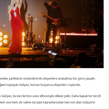
sevilen şarkılarını seslendirerek izleyenlere unutulmaz bir gece yaşattı.
ğeni toplayan Gülşen, konser boyunca izleyicileri coşturdu.
ülşen, bu kez kırmızı uzun elbisesiyle dikkat çekti. Daha kapalı bir tercih
. Hem sesi hem de sahne tarzıyla hayranlarından tam not alan Gülşen’in