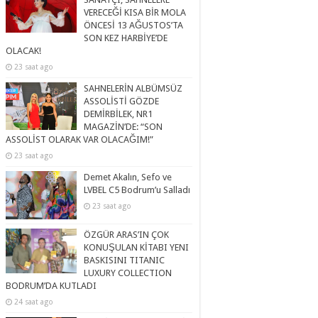
VERECEĞİ KISA BİR MOLA
ÖNCESİ 13 AĞUSTOS’TA
SON KEZ HARBİYE’DE
OLACAK!
23 saat ago
SAHNELERİN ALBÜMSÜZ
ASSOLİSTİ GÖZDE
DEMİRBİLEK, NR1
MAGAZİN’DE: “SON
ASSOLİST OLARAK VAR OLACAĞIM!”
23 saat ago
Demet Akalın, Sefo ve
LVBEL C5 Bodrum’u Salladı
23 saat ago
ÖZGÜR ARAS’IN ÇOK
KONUŞULAN KİTABI YENI
BASKISINI TITANIC
LUXURY COLLECTION
BODRUM’DA KUTLADI
24 saat ago