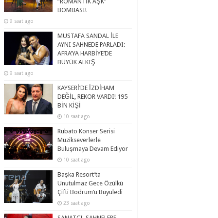
“ROMANTİK AŞK”
BOMBASI!
9 saat ago
MUSTAFA SANDAL İLE
AYNI SAHNEDE PARLADI:
AFRA’YA HARBİYE’DE
BÜYÜK ALKIŞ
9 saat ago
KAYSERİ’DE İZDİHAM
DEĞİL, REKOR VARDI! 195
BİN KİŞİ
10 saat ago
Rubato Konser Serisi
Müzikseverlerle
Buluşmaya Devam Ediyor
10 saat ago
Başka Resort’ta
Unutulmaz Gece Özülkü
Çifti Bodrum’u Büyüledi
23 saat ago
SANATÇI, SAHNELERE