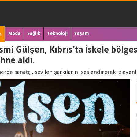
Moda
Sağlık
Teknoloji
Yaşam
n
ismi Gülşen, Kıbrıs’ta İskele bölg
hne aldı.
serde sanatçı, sevilen şarkılarını seslendirerek izleyen