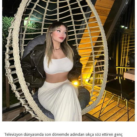
Televizyon dünyasında son dönemde adından sıkça söz ettiren genç