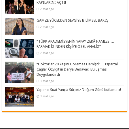
KAPILARINI AÇTI!
2 saat ago
GAMZE YÜCEL’DEN SEVGİYE BİLİMSEL BAKIŞ
2 saat ago
“TÜRK AKADEMİSYENİN YAPAY ZEKÂ HAMLESİ…
PARMAK İZİNDEN KİŞİYE ÖZEL ANALİZ”
2 saat ago
“Doktorlar 20 Yaşını Göremez Demişti”… Ispartalı
Çağlar Özyiğit’in Derya Bedavacı Buluşması
Duygulandırdı
3 saat ago
Yapımcı Suat Yanç’a Sürpriz Doğum Günü Kutlaması!
3 saat ago