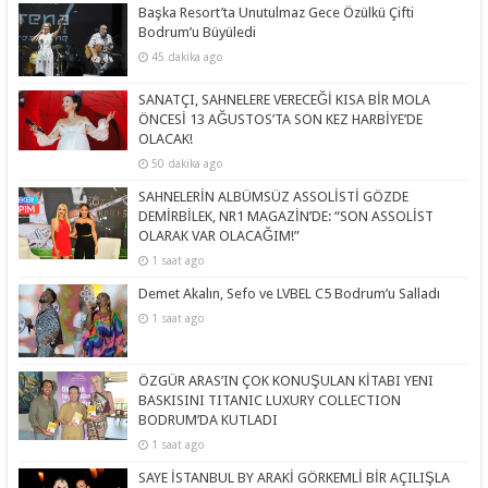
Başka Resort’ta Unutulmaz Gece Özülkü Çifti
Bodrum’u Büyüledi
45 dakika ago
SANATÇI, SAHNELERE VERECEĞİ KISA BİR MOLA
ÖNCESİ 13 AĞUSTOS’TA SON KEZ HARBİYE’DE
OLACAK!
50 dakika ago
SAHNELERİN ALBÜMSÜZ ASSOLİSTİ GÖZDE
DEMİRBİLEK, NR1 MAGAZİN’DE: “SON ASSOLİST
OLARAK VAR OLACAĞIM!”
1 saat ago
Demet Akalın, Sefo ve LVBEL C5 Bodrum’u Salladı
1 saat ago
ÖZGÜR ARAS’IN ÇOK KONUŞULAN KİTABI YENI
BASKISINI TITANIC LUXURY COLLECTION
BODRUM’DA KUTLADI
1 saat ago
SAYE İSTANBUL BY ARAKİ GÖRKEMLİ BİR AÇILIŞLA