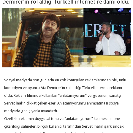
Demirer’in rol aldığı Türkcell internet reklamı oldu.
Sosyal medyada son günlerin en çok konuşulan reklamlarından biri, ünlü
komedyen ve oyuncu Ata Demirer’in rol aldığı Türkcell internet reklamı
oldu. Reklam filminde kullanılan “anlatamıyorum” vurgusunun, sanatçı
Servet İnal’ın dikkat çeken eseri Anlatamıyorum’u anımsatması sosyal
medyada geniş yankı uyandırdı.
Özellikle reklamın duygusal tonu ve “anlatamıyorum” kelimesinin öne
çıkarıldığı sahneler, birçok kullanıcı tarafından Servet İnal’ın şarkısındaki