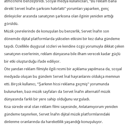
atmosferle benzeştirildi. Sosyal medya kullanıcıları, “Bu reklam bana
direkt Servet İnal’ın şarkısını hatırlattı” yorumları yaparken, genç
dinleyiciler arasında sanatçının şarkısına olan ilginin yeniden arttığı
görüldü.
Müzik çevrelerinde de konuşulan bu benzerlik, Servet İnal’ın son
dönemde dijital platformlarda yükselen etkisini bir kez daha gündeme
taşıdı. Özellikle duygusal sözleri ve kendine özgü yorumuyla dikkat çeken
sanatçının eserlerinin, reklam dünyasına bile ilham verecek kadar güçlü
bir etki oluşturduğu ifade ediliyor.
Öte yandan reklam filmiyle ilgili resmi bir açıklama yapılmasa da, sosyal
medyada oluşan bu gündem Servet İnal hayranlarını oldukça memnun
etti. Birçok kullanıcı, “Şarkının hissi reklama geçmiş” yorumunda
bulunurken, bazı müzik sayfaları da Servet İnal’ın alternatif müzik
dünyasında farklı bir yere sahip olduğunu vurguladı.
Kısa sürede viral olan reklam filmi sayesinde, Anlatamıyorum yeniden
gündeme taşınırken, Servet İnal’ın dijital müzik platformlarındaki
dinlenme oranlarında da hareketlilik yaşandığı konuşuluyor.