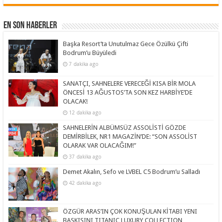
En Son Haberler
Başka Resort’ta Unutulmaz Gece Özülkü Çifti
Bodrum’u Büyüledi
7 dakika ago
SANATÇI, SAHNELERE VERECEĞİ KISA BİR MOLA
ÖNCESİ 13 AĞUSTOS’TA SON KEZ HARBİYE’DE
OLACAK!
12 dakika ago
SAHNELERİN ALBÜMSÜZ ASSOLİSTİ GÖZDE
DEMİRBİLEK, NR1 MAGAZİN’DE: “SON ASSOLİST
OLARAK VAR OLACAĞIM!”
37 dakika ago
Demet Akalın, Sefo ve LVBEL C5 Bodrum’u Salladı
42 dakika ago
ÖZGÜR ARAS’IN ÇOK KONUŞULAN KİTABI YENI
BASKISINI TITANIC LUXURY COLLECTION