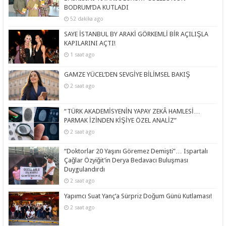
BODRUM’DA KUTLADI
52 dakika ago
SAYE İSTANBUL BY ARAKİ GÖRKEMLİ BİR AÇILIŞLA
KAPILARINI AÇTI!
1 saat ago
GAMZE YÜCEL’DEN SEVGİYE BİLİMSEL BAKIŞ
2 saat ago
“TÜRK AKADEMİSYENİN YAPAY ZEKÂ HAMLESİ…
PARMAK İZİNDEN KİŞİYE ÖZEL ANALİZ”
2 saat ago
“Doktorlar 20 Yaşını Göremez Demişti”… Ispartalı
Çağlar Özyiğit’in Derya Bedavacı Buluşması
Duygulandırdı
2 saat ago
Yapımcı Suat Yanç’a Sürpriz Doğum Günü Kutlaması!
2 saat ago