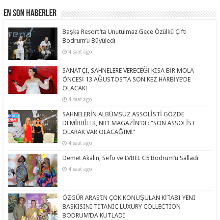
En Son Haberler
Başka Resort’ta Unutulmaz Gece Özülkü Çifti
Bodrum’u Büyüledi
4 saat ago
SANATÇI, SAHNELERE VERECEĞİ KISA BİR MOLA
ÖNCESİ 13 AĞUSTOS’TA SON KEZ HARBİYE’DE
OLACAK!
4 saat ago
SAHNELERİN ALBÜMSÜZ ASSOLİSTİ GÖZDE
DEMİRBİLEK, NR1 MAGAZİN’DE: “SON ASSOLİST
OLARAK VAR OLACAĞIM!”
4 saat ago
Demet Akalın, Sefo ve LVBEL C5 Bodrum’u Salladı
4 saat ago
ÖZGÜR ARAS’IN ÇOK KONUŞULAN KİTABI YENI
BASKISINI TITANIC LUXURY COLLECTION
BODRUM’DA KUTLADI