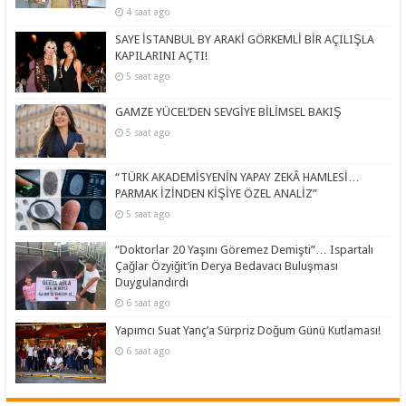
4 saat ago
SAYE İSTANBUL BY ARAKİ GÖRKEMLİ BİR AÇILIŞLA
KAPILARINI AÇTI!
5 saat ago
GAMZE YÜCEL’DEN SEVGİYE BİLİMSEL BAKIŞ
5 saat ago
“TÜRK AKADEMİSYENİN YAPAY ZEKÂ HAMLESİ…
PARMAK İZİNDEN KİŞİYE ÖZEL ANALİZ”
5 saat ago
“Doktorlar 20 Yaşını Göremez Demişti”… Ispartalı
Çağlar Özyiğit’in Derya Bedavacı Buluşması
Duygulandırdı
6 saat ago
Yapımcı Suat Yanç’a Sürpriz Doğum Günü Kutlaması!
6 saat ago