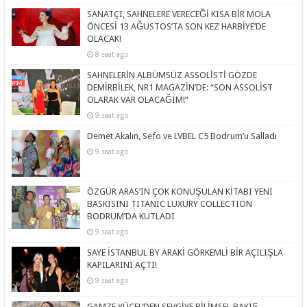
SANATÇI, SAHNELERE VERECEĞİ KISA BİR MOLA
ÖNCESİ 13 AĞUSTOS’TA SON KEZ HARBİYE’DE
OLACAK!
8 saat ago
SAHNELERİN ALBÜMSÜZ ASSOLİSTİ GÖZDE
DEMİRBİLEK, NR1 MAGAZİN’DE: “SON ASSOLİST
OLARAK VAR OLACAĞIM!”
9 saat ago
Demet Akalın, Sefo ve LVBEL C5 Bodrum’u Salladı
9 saat ago
ÖZGÜR ARAS’IN ÇOK KONUŞULAN KİTABI YENI
BASKISINI TITANIC LUXURY COLLECTION
BODRUM’DA KUTLADI
9 saat ago
SAYE İSTANBUL BY ARAKİ GÖRKEMLİ BİR AÇILIŞLA
KAPILARINI AÇTI!
9 saat ago
GAMZE YÜCEL’DEN SEVGİYE BİLİMSEL BAKIŞ