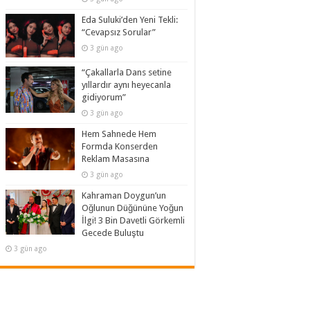
Eda Suluki’den Yeni Tekli:
“Cevapsız Sorular”
3 gün ago
“Çakallarla Dans setine
yıllardır aynı heyecanla
gidiyorum”
3 gün ago
Hem Sahnede Hem
Formda Konserden
Reklam Masasına
3 gün ago
Kahraman Doygun’un
Oğlunun Düğününe Yoğun
İlgi! 3 Bin Davetli Görkemli
Gecede Buluştu
3 gün ago