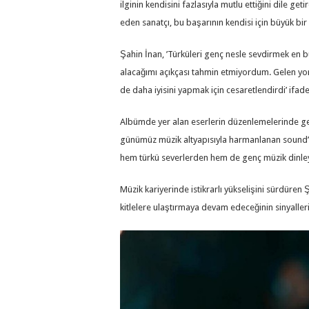
ilginin kendisini fazlasıyla mutlu ettiğini dile g
eden sanatçı, bu başarının kendisi için büyük bi
Şahin İnan, ’Türküleri genç nesle sevdirmek en 
alacağımı açıkçası tahmin etmiyordum. Gelen yo
de daha iyisini yapmak için cesaretlendirdi’ ifadel
Albümde yer alan eserlerin düzenlemelerinde 
günümüz müzik altyapısıyla harmanlanan sound’un
hem türkü severlerden hem de genç müzik dinleyi
Müzik kariyerinde istikrarlı yükselişini sürdür
kitlelere ulaştırmaya devam edeceğinin sinyalleri