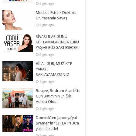
2 gün ago
Medikal Estetik Doktoru
Dr. Yasemin Savaş
2 gün ago
SİVASLILAR GÜNÜ
KUTLAMALARINDA EBRU
YAŞAR RÜZGARI ESECEK!
3 gün ago
HİLAL GÜR, MÜZİKTE
YARAYI
SAKLAYAMAZSINIZ
3 gün ago
Boujee, Bodrum Asarlık’ta
Gün Batımının En Şık
Adresi Oldu
3 gün ago
Dominik’ten Japonya’ya!
Bremen’in “ÇITLAT”ı 30’a
yakın ülkede!
3 gün ago