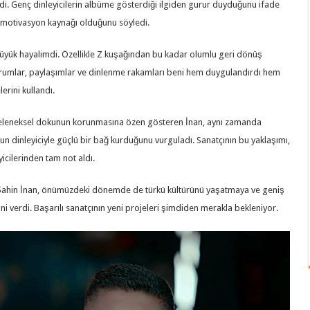
etirdi. Genç dinleyicilerin albüme gösterdiği ilgiden gurur duyduğunu ifade
r motivasyon kaynağı olduğunu söyledi.
büyük hayalimdi. Özellikle Z kuşağından bu kadar olumlu geri dönüş
rumlar, paylaşımlar ve dinlenme rakamları beni hem duygulandırdı hem
erini kullandı.
geleneksel dokunun korunmasına özen gösteren İnan, aynı zamanda
 dinleyiciyle güçlü bir bağ kurduğunu vurguladı. Sanatçının bu yaklaşımı,
cilerinden tam not aldı.
en Şahin İnan, önümüzdeki dönemde de türkü kültürünü yaşatmaya ve geniş
ni verdi. Başarılı sanatçının yeni projeleri şimdiden merakla bekleniyor.