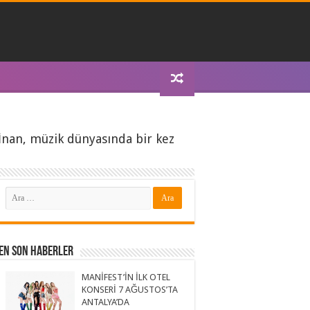
 İnan, müzik dünyasında bir kez
En Son Haberler
MANİFEST’İN İLK OTEL
KONSERİ 7 AĞUSTOS’TA
ANTALYA’DA