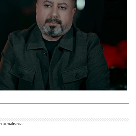
 açmalısınız
.