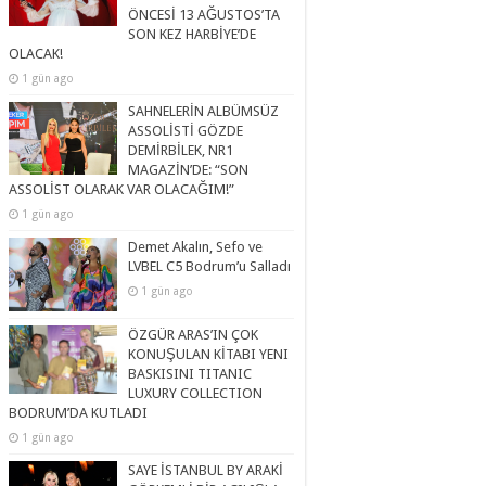
ÖNCESİ 13 AĞUSTOS’TA
SON KEZ HARBİYE’DE
OLACAK!
1 gün ago
SAHNELERİN ALBÜMSÜZ
ASSOLİSTİ GÖZDE
DEMİRBİLEK, NR1
MAGAZİN’DE: “SON
ASSOLİST OLARAK VAR OLACAĞIM!”
1 gün ago
Demet Akalın, Sefo ve
LVBEL C5 Bodrum’u Salladı
1 gün ago
ÖZGÜR ARAS’IN ÇOK
KONUŞULAN KİTABI YENI
BASKISINI TITANIC
LUXURY COLLECTION
BODRUM’DA KUTLADI
1 gün ago
SAYE İSTANBUL BY ARAKİ