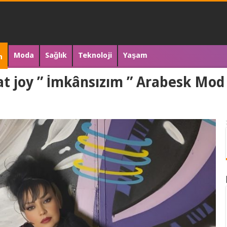
Moda
Sağlık
Teknoloji
Yaşam
n
joy ” İmkânsızım ” Arabesk Mod t