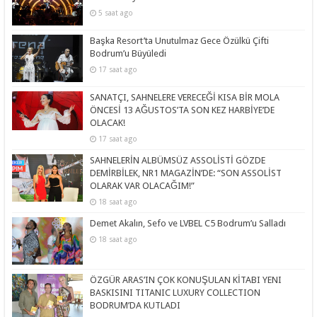
5 saat ago
Başka Resort’ta Unutulmaz Gece Özülkü Çifti
Bodrum’u Büyüledi
17 saat ago
SANATÇI, SAHNELERE VERECEĞİ KISA BİR MOLA
ÖNCESİ 13 AĞUSTOS’TA SON KEZ HARBİYE’DE
OLACAK!
17 saat ago
SAHNELERİN ALBÜMSÜZ ASSOLİSTİ GÖZDE
DEMİRBİLEK, NR1 MAGAZİN’DE: “SON ASSOLİST
OLARAK VAR OLACAĞIM!”
18 saat ago
Demet Akalın, Sefo ve LVBEL C5 Bodrum’u Salladı
18 saat ago
ÖZGÜR ARAS’IN ÇOK KONUŞULAN KİTABI YENI
BASKISINI TITANIC LUXURY COLLECTION
BODRUM’DA KUTLADI