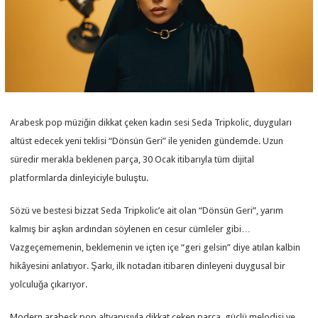
Arabesk pop müziğin dikkat çeken kadın sesi Seda Tripkolic, duyguları
altüst edecek yeni teklisi “Dönsün Geri” ile yeniden gündemde. Uzun
süredir merakla beklenen parça, 30 Ocak itibarıyla tüm dijital
platformlarda dinleyiciyle buluştu.
Sözü ve bestesi bizzat Seda Tripkolic’e ait olan “Dönsün Geri”, yarım
kalmış bir aşkın ardından söylenen en cesur cümleler gibi…
Vazgeçememenin, beklemenin ve içten içe “geri gelsin” diye atılan kalbin
hikâyesini anlatıyor. Şarkı, ilk notadan itibaren dinleyeni duygusal bir
yolculuğa çıkarıyor.
Modern arabesk pop altyapısıyla dikkat çeken parça, güçlü melodisi ve