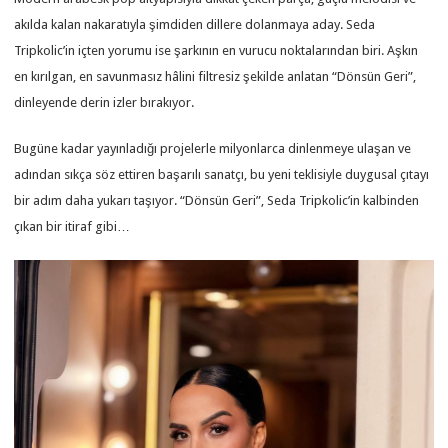
akılda kalan nakaratıyla şimdiden dillere dolanmaya aday. Seda
Tripkolic’in içten yorumu ise şarkının en vurucu noktalarından biri. Aşkın
en kırılgan, en savunmasız hâlini filtresiz şekilde anlatan “Dönsün Geri”,
dinleyende derin izler bırakıyor.
Bugüne kadar yayınladığı projelerle milyonlarca dinlenmeye ulaşan ve
adından sıkça söz ettiren başarılı sanatçı, bu yeni teklisiyle duygusal çıtayı
bir adım daha yukarı taşıyor. “Dönsün Geri”, Seda Tripkolic’in kalbinden
çıkan bir itiraf gibi…