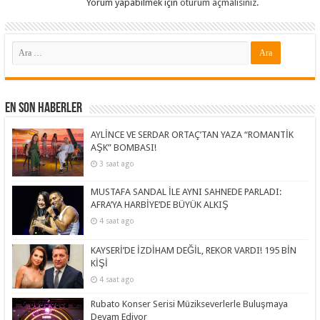
Yorum yapabilmek için
oturum açmalısınız
.
En Son Haberler
AYLİNCE VE SERDAR ORTAÇ’TAN YAZA “ROMANTİK
AŞK” BOMBASI!
3 saat ago
MUSTAFA SANDAL İLE AYNI SAHNEDE PARLADI:
AFRA’YA HARBİYE’DE BÜYÜK ALKIŞ
4 saat ago
KAYSERİ’DE İZDİHAM DEĞİL, REKOR VARDI! 195 BİN
KİŞİ
4 saat ago
Rubato Konser Serisi Müzikseverlerle Buluşmaya
Devam Ediyor