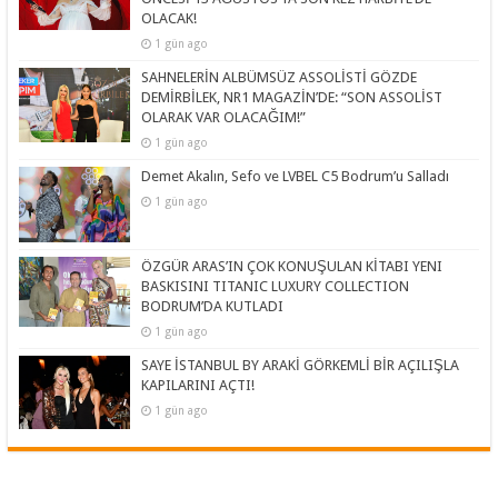
OLACAK!
1 gün ago
SAHNELERİN ALBÜMSÜZ ASSOLİSTİ GÖZDE
DEMİRBİLEK, NR1 MAGAZİN’DE: “SON ASSOLİST
OLARAK VAR OLACAĞIM!”
1 gün ago
Demet Akalın, Sefo ve LVBEL C5 Bodrum’u Salladı
1 gün ago
ÖZGÜR ARAS’IN ÇOK KONUŞULAN KİTABI YENI
BASKISINI TITANIC LUXURY COLLECTION
BODRUM’DA KUTLADI
1 gün ago
SAYE İSTANBUL BY ARAKİ GÖRKEMLİ BİR AÇILIŞLA
KAPILARINI AÇTI!
1 gün ago