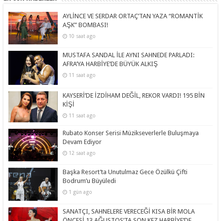
AYLİNCE VE SERDAR ORTAÇ’TAN YAZA “ROMANTİK
AŞK” BOMBASI!
10 saat ago
MUSTAFA SANDAL İLE AYNI SAHNEDE PARLADI:
AFRA’YA HARBİYE’DE BÜYÜK ALKIŞ
11 saat ago
KAYSERİ’DE İZDİHAM DEĞİL, REKOR VARDI! 195 BİN
KİŞİ
11 saat ago
Rubato Konser Serisi Müzikseverlerle Buluşmaya
Devam Ediyor
12 saat ago
Başka Resort’ta Unutulmaz Gece Özülkü Çifti
Bodrum’u Büyüledi
1 gün ago
SANATÇI, SAHNELERE VERECEĞİ KISA BİR MOLA
ÖNCESİ 13 AĞUSTOS’TA SON KEZ HARBİYE’DE