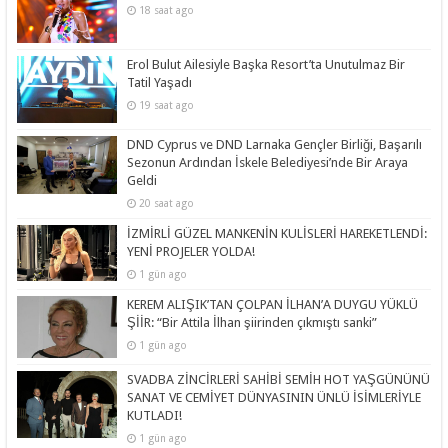
18 saat ago
Erol Bulut Ailesiyle Başka Resort’ta Unutulmaz Bir
Tatil Yaşadı
19 saat ago
DND Cyprus ve DND Larnaka Gençler Birliği, Başarılı
Sezonun Ardından İskele Belediyesi’nde Bir Araya
Geldi
20 saat ago
İZMİRLİ GÜZEL MANKENİN KULİSLERİ HAREKETLENDİ:
YENİ PROJELER YOLDA!
1 gün ago
KEREM ALIŞIK’TAN ÇOLPAN İLHAN’A DUYGU YÜKLÜ
ŞİİR: “Bir Attila İlhan şiirinden çıkmıştı sanki”
1 gün ago
SVADBA ZİNCİRLERİ SAHİBİ SEMİH HOT YAŞGÜNÜNÜ
SANAT VE CEMİYET DÜNYASININ ÜNLÜ İSİMLERİYLE
KUTLADI!
1 gün ago