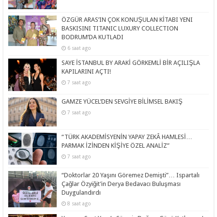
ÖZGÜR ARAS’IN ÇOK KONUŞULAN KİTABI YENI
BASKISINI TITANIC LUXURY COLLECTION
BODRUM’DA KUTLADI
6 saat ago
SAYE İSTANBUL BY ARAKİ GÖRKEMLİ BİR AÇILIŞLA
KAPILARINI AÇTI!
7 saat ago
GAMZE YÜCEL’DEN SEVGİYE BİLİMSEL BAKIŞ
7 saat ago
“TÜRK AKADEMİSYENİN YAPAY ZEKÂ HAMLESİ…
PARMAK İZİNDEN KİŞİYE ÖZEL ANALİZ”
7 saat ago
“Doktorlar 20 Yaşını Göremez Demişti”… Ispartalı
Çağlar Özyiğit’in Derya Bedavacı Buluşması
Duygulandırdı
8 saat ago