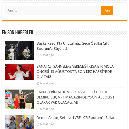
En Son Haberler
Başka Resort’ta Unutulmaz Gece Özülkü Çifti
Bodrum’u Büyüledi
5 saat ago
SANATÇI, SAHNELERE VERECEĞİ KISA BİR MOLA
ÖNCESİ 13 AĞUSTOS’TA SON KEZ HARBİYE’DE
OLACAK!
6 saat ago
SAHNELERİN ALBÜMSÜZ ASSOLİSTİ GÖZDE
DEMİRBİLEK, NR1 MAGAZİN’DE: “SON ASSOLİST
OLARAK VAR OLACAĞIM!”
6 saat ago
Demet Akalın, Sefo ve LVBEL C5 Bodrum’u Salladı
6 saat ago