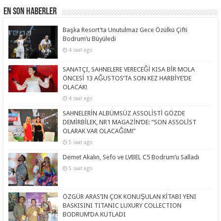
En Son Haberler
Başka Resort’ta Unutulmaz Gece Özülkü Çifti
Bodrum’u Büyüledi
4 saat ago
SANATÇI, SAHNELERE VERECEĞİ KISA BİR MOLA
ÖNCESİ 13 AĞUSTOS’TA SON KEZ HARBİYE’DE
OLACAK!
4 saat ago
SAHNELERİN ALBÜMSÜZ ASSOLİSTİ GÖZDE
DEMİRBİLEK, NR1 MAGAZİN’DE: “SON ASSOLİST
OLARAK VAR OLACAĞIM!”
5 saat ago
Demet Akalın, Sefo ve LVBEL C5 Bodrum’u Salladı
5 saat ago
ÖZGÜR ARAS’IN ÇOK KONUŞULAN KİTABI YENI
BASKISINI TITANIC LUXURY COLLECTION
BODRUM’DA KUTLADI