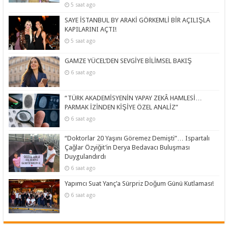
5 saat ago
SAYE İSTANBUL BY ARAKİ GÖRKEMLİ BİR AÇILIŞLA
KAPILARINI AÇTI!
5 saat ago
GAMZE YÜCEL’DEN SEVGİYE BİLİMSEL BAKIŞ
6 saat ago
“TÜRK AKADEMİSYENİN YAPAY ZEKÂ HAMLESİ…
PARMAK İZİNDEN KİŞİYE ÖZEL ANALİZ”
6 saat ago
“Doktorlar 20 Yaşını Göremez Demişti”… Ispartalı
Çağlar Özyiğit’in Derya Bedavacı Buluşması
Duygulandırdı
6 saat ago
Yapımcı Suat Yanç’a Sürpriz Doğum Günü Kutlaması!
6 saat ago