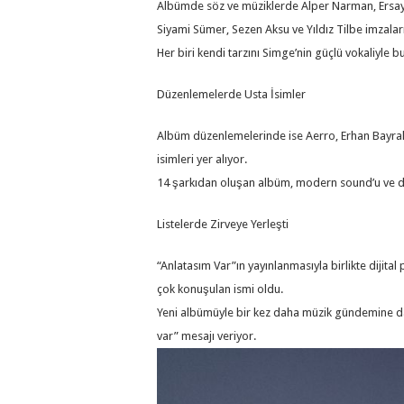
Albümde söz ve müziklerde Alper Narman, Ersay
Siyami Sümer, Sezen Aksu ve Yıldız Tilbe imzaları
Her biri kendi tarzını Simge’nin güçlü vokaliyle
Düzenlemelerde Usta İsimler
Albüm düzenlemelerinde ise Aerro, Erhan Bayrak
isimleri yer alıyor.
14 şarkıdan oluşan albüm, modern sound’u ve du
Listelerde Zirveye Yerleşti
“Anlatasım Var”ın yayınlanmasıyla birlikte dijita
çok konuşulan ismi oldu.
Yeni albümüyle bir kez daha müzik gündemine da
var” mesajı veriyor.