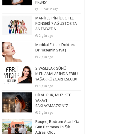
PRENS”
13 dakika ago
MANİFEST’İN İLK OTEL
KONSERİ 7 AĞUSTOS’TA
ANTALYA’DA
2 gün ago
Medikal Estetik Doktoru
Dr. Yasemin Savaş
2 gün ago
SİVASLILAR GÜNÜ
KUTLAMALARINDA EBRU
YAŞAR RÜZGARI ESECEK!
3 gün ago
HİLAL GÜR, MÜZİKTE
YARAYI
SAKLAYAMAZSINIZ
3 gün ago
Boujee, Bodrum Asarlık’ta
Gün Batımının En Şık
Adresi Oldu