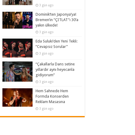
3 gün ago
Dominik’ten Japonya’ya!
Bremen’in “ÇITLAT”ı 30’a
yakın ülkede!
3 gün ago
Eda Suluki’den Yeni Tekli:
“Cevapsız Sorular”
3 gün ago
“Çakallarla Dans setine
yıllardır aynı heyecanla
gidiyorum”
3 gün ago
Hem Sahnede Hem
Formda Konserden
Reklam Masasına
3 gün ago