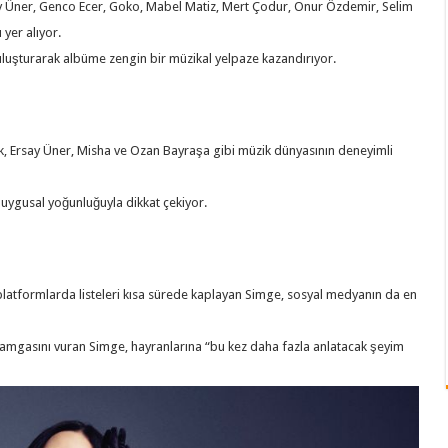
 Üner, Genco Ecer, Goko, Mabel Matiz, Mert Çodur, Onur Özdemir, Selim
 yer alıyor.
 buluşturarak albüme zengin bir müzikal yelpaze kazandırıyor.
, Ersay Üner, Misha ve Ozan Bayraşa gibi müzik dünyasının deneyimli
ygusal yoğunluğuyla dikkat çekiyor.
l platformlarda listeleri kısa sürede kaplayan Simge, sosyal medyanın da en
mgasını vuran Simge, hayranlarına “bu kez daha fazla anlatacak şeyim