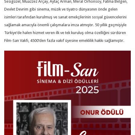
Sesigüzel, Muazzez Arçay, Aytaç Arman, Meral Orhonsoy, Fatma Belgen,
Devlet Devrim gibi sinema, müzik ve tiyatro dünyasının önde gelen
isimleri tarafından kurulmuş ve sanat emekçilerinin sosyal güvencelerini
sağlamak amacıyla önemli çalışmalara imza atmıştır. 50 yıllık geçmişiyle
Türkiye’de halen hizmet veren ilk ve tek kuruluş olma özelliğini sürdüren
Film-San Vakfı, 4500’den fazla vakıf üyesine emeklilik hakkı sağlamıştır.