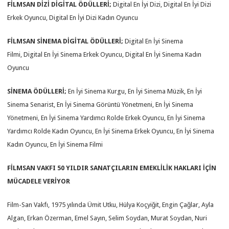
FİLMSAN
DİZİ
DİGİTAL ÖDÜLLERİ
;
Digital En İyi Dizi, Digital En İyi Dizi
Erkek Oyuncu, Digital En İyi Dizi Kadın Oyuncu
FİLMSAN
SİNEMA
DİGİTAL ÖDÜLLERİ
;
Digital En İyi Sinema
Filmi, Digital En İyi Sinema Erkek Oyuncu, Digital En İyi Sinema Kadın
Oyuncu
SİNEMA
ÖDÜLLERİ
;
En İyi Sinema Kurgu, En İyi Sinema Müzik, En İyi
Sinema Senarist, En İyi Sinema Görüntü Yönetmeni, En İyi Sinema
Yönetmeni, En İyi Sinema Yardımcı Rolde Erkek Oyuncu, En İyi Sinema
Yardımcı Rolde Kadın Oyuncu, En İyi Sinema Erkek Oyuncu, En İyi Sinema
Kadın Oyuncu, En İyi Sinema Filmi
FİLMSAN VAKFI
50
YILDIR SANATÇILARIN EMEKLİLİK HAKLARI İÇİN
MÜCADELE VERİYOR
Film-San Vakfı, 1975 yılında Ümit Utku, Hülya Koçyiğit, Engin Çağlar, Ayla
Algan, Erkan Özerman, Emel Sayın, Selim Soydan, Murat Soydan, Nuri