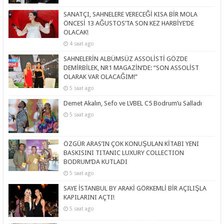
SANATÇI, SAHNELERE VERECEĞİ KISA BİR MOLA
ÖNCESİ 13 AĞUSTOS’TA SON KEZ HARBİYE’DE
OLACAK!
4 saat ago
SAHNELERİN ALBÜMSÜZ ASSOLİSTİ GÖZDE
DEMİRBİLEK, NR1 MAGAZİN’DE: “SON ASSOLİST
OLARAK VAR OLACAĞIM!”
5 saat ago
Demet Akalın, Sefo ve LVBEL C5 Bodrum’u Salladı
5 saat ago
ÖZGÜR ARAS’IN ÇOK KONUŞULAN KİTABI YENI
BASKISINI TITANIC LUXURY COLLECTION
BODRUM’DA KUTLADI
5 saat ago
SAYE İSTANBUL BY ARAKİ GÖRKEMLİ BİR AÇILIŞLA
KAPILARINI AÇTI!
5 saat ago