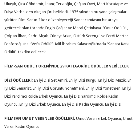
Uluışık, Çira Gökdemir, İnanç Terzioğlu, Çağlan Övet, Mert Kocatape ve
Fulya Varbel’den oluşan jüri belirledi. 1975 yılından bu yana çalışmalar
yürüten Film-San’ın 2.kez düzenleyeceği Sanat camiasını bir araya
getirecek olan törende Engin Çağlar ve Meral Çetinkaya ‘’Onur Ödülü” ,
Çolpan İlhan, Sadri Alışık, Cüneyt Arkın, Öztürk Serengil ve Ferdi Merter
Fosforoğlu’na ‘’Vefa Ödülü’’ Halil İbrahim Kalaycıoğlu’nada ‘’Sanata Katkı
Ödülü’’ takdim edilecek.
FİLM-SAN ÖDÜL TÖRENİ’NDE
29
KATEGORİDE ÖDÜLLER VERİLECEK
DİZİ ÖDÜLLERİ
;
En İyi Dizi Set Amiri, En İyi Dizi Kurgu, En İyi Dizi Müzik, En
İyi Dizi Senarist, En İyi Dizi Görüntü Yönetmeni, En İyi Dizi Yönetmen, En İyi
Dizi Yardımcı Rolde Erkek Oyuncu, En İyi Dizi Yardımcı Rolde Kadın
Oyuncu, En İyi Dizi Erkek Oyuncu, En İyi Dizi Kadın Oyuncu, En İyi Dizi
FİLMSAN UMUT VERENLER ÖDÜLLERİ
;
Umut Veren Erkek Oyuncu, Umut
Veren Kadın Oyuncu