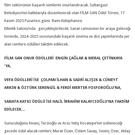
film sektörünün başarılı isimlerini onurlandıracak. Sultangazi
Belediyesi’nin katkılarıyla düzenlenecek olan FİLM-SAN Ödül Töreni, 17
Kasım 2025 Pazartesi günü Rami Kütüphanesi
Etkinlik Salonu’nda gerçekleştirilecek. Sanat camiasının bir araya geleceği
törende, 2024-2025 sezonundaki başarılı sinema ve dizi yapımlarında yer
alan isimlere ödülleri takdim edilecek.
FİLM-SAN ONUR
ÖDÜLLERİ
ENGİN ÇAĞLAR & MERAL ÇETİNKAYA
‘YA,
VEFA ÖDÜLLERİ
İSE
ÇOLPAN İLHAN & SADRİ ALIŞIK & CÜNEYT
ARKIN & ÖZTÜRK SERENGİL & FERDİ MERTER FOSFOROĞLU’NA,
SANATA KATKI ÖDÜLÜ İSE HALİL İBRAHİM KALAYCIOĞLU’NA TAKDİM
EDİLECEK…
Sunuculuğunu Kıvanç Terzioğlu ve Arzu Yetiş Kocatepe’nin üstleneceği
gecede ödül alacak isimleri; Murat Özen, Özlem Savaş, Sevinç Özer, Atılay