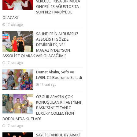
VERECEĞİ KISA BİR MOLA
ÖNCESİ 13 AĞUSTOS’TA
SON KEZ HARBİYE’DE
OLACAK!
17 saat ago
SAHNELERİN ALBÜMSÜZ
ASSOLİSTİ GÖZDE
DEMİRBİLEK, NR1
MAGAZİN’DE: “SON
ASSOLİST OLARAK VAR OLACAĞIM!”
17 saat ago
Demet Akalın, Sefo ve
LVBEL C5 Bodrum’u Salladı
17 saat ago
ÖZGÜR ARAS’IN ÇOK
KONUŞULAN KİTABI YENI
BASKISINI TITANIC
LUXURY COLLECTION
BODRUM’DA KUTLADI
17 saat ago
SAYE İSTANBUL BY ARAKİ