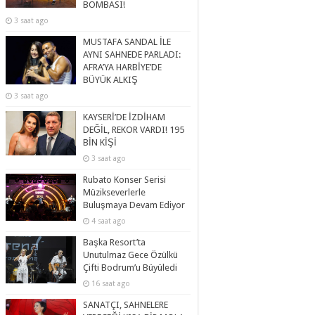
BOMBASI!
3 saat ago
MUSTAFA SANDAL İLE
AYNI SAHNEDE PARLADI:
AFRA’YA HARBİYE’DE
BÜYÜK ALKIŞ
3 saat ago
KAYSERİ’DE İZDİHAM
DEĞİL, REKOR VARDI! 195
BİN KİŞİ
3 saat ago
Rubato Konser Serisi
Müzikseverlerle
Buluşmaya Devam Ediyor
4 saat ago
Başka Resort’ta
Unutulmaz Gece Özülkü
Çifti Bodrum’u Büyüledi
16 saat ago
SANATÇI, SAHNELERE