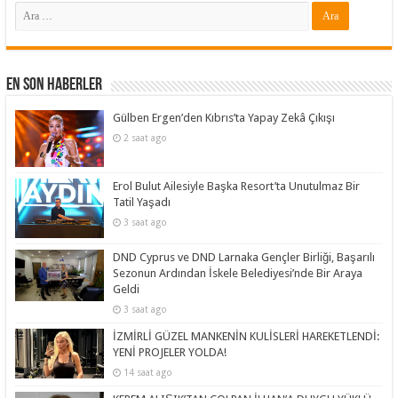
En Son Haberler
Gülben Ergen’den Kıbrıs’ta Yapay Zekâ Çıkışı
2 saat ago
Erol Bulut Ailesiyle Başka Resort’ta Unutulmaz Bir
Tatil Yaşadı
3 saat ago
DND Cyprus ve DND Larnaka Gençler Birliği, Başarılı
Sezonun Ardından İskele Belediyesi’nde Bir Araya
Geldi
3 saat ago
İZMİRLİ GÜZEL MANKENİN KULİSLERİ HAREKETLENDİ:
YENİ PROJELER YOLDA!
14 saat ago