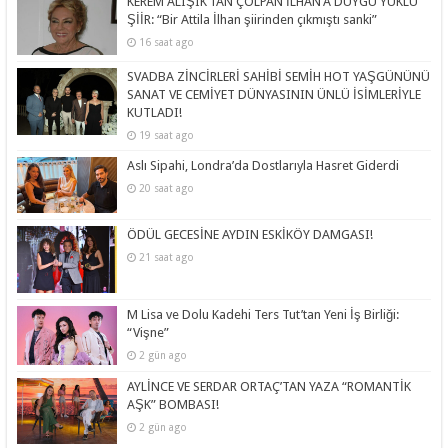
KEREM ALIŞIK’TAN ÇOLPAN İLHAN’A DUYGU YÜKLÜ
ŞİİR: “Bir Attila İlhan şiirinden çıkmıştı sanki”
16 saat ago
SVADBA ZİNCİRLERİ SAHİBİ SEMİH HOT YAŞGÜNÜNÜ
SANAT VE CEMİYET DÜNYASININ ÜNLÜ İSİMLERİYLE
KUTLADI!
19 saat ago
Aslı Sipahi, Londra’da Dostlarıyla Hasret Giderdi
20 saat ago
ÖDÜL GECESİNE AYDIN ESKİKÖY DAMGASI!
21 saat ago
M Lisa ve Dolu Kadehi Ters Tut’tan Yeni İş Birliği:
“Vişne”
2 gün ago
AYLİNCE VE SERDAR ORTAÇ’TAN YAZA “ROMANTİK
AŞK” BOMBASI!
2 gün ago