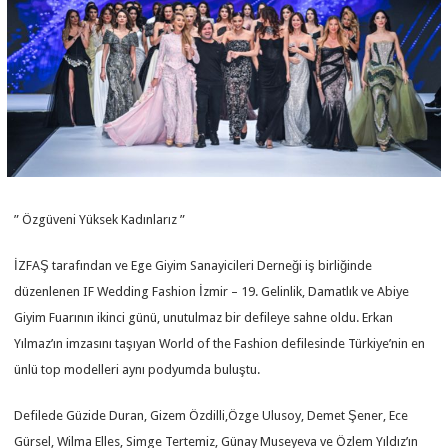
” Özgüveni Yüksek Kadınlarız ”
İZFAŞ tarafından ve Ege Giyim Sanayicileri Derneği iş birliğinde
düzenlenen IF Wedding Fashion İzmir – 19. Gelinlik, Damatlık ve Abiye
Giyim Fuarının ikinci günü, unutulmaz bir defileye sahne oldu. Erkan
Yılmaz’ın imzasını taşıyan World of the Fashion defilesinde Türkiye’nin en
ünlü top modelleri aynı podyumda buluştu.
Defilede Güzide Duran, Gizem Özdilli,Özge Ulusoy, Demet Şener, Ece
Gürsel, Wilma Elles, Simge Tertemiz, Günay Museyeva ve Özlem Yıldız’ın