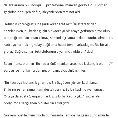
da aralarında bulunduğu 35 profesyonel manken görev aldı. Yıldızlar
geçidine dönüşen defile, izleyenlerden tam not aldı.
Defilenin koreografisi başarılı koreograf Akif Örük tarafından
hazırlanırken, bu kadar güçlü bir kadroyu bir araya getirmenin zor olup
olmadığı sorulan Erkan Yılmaz, samimi açıklamalarda bulundu. Yılmaz “Bu
kadroyu kurmak hiç kolay değil ama hepsi benim arkadaşım. Biz bir aile
gibiyiz. Sağ olsunlar, tek telefonumla yanımda oldular,” dedi.
Basın mensuplarının “Bu kadar ünlü manken arasında kıskançlık olur mu?”
sorusu ise mankenlerden net bir yanıt aldı. Ünlü isimler,
“Bu kadroya kıskançlık giremez. Biz özgüveni yüksek kadınlarız.
Birbirimize her zaman tam destek veririz. Bu bir kadın dayanışması.
Ortaya da adeta Şampiyonlar Ligi gibi bir kadro çıktı,” sözleriyle
podyumda sergilenen birlikteliğin altını çizdi.
Görkemli defile, hem moda dünyasında hem de magazin gündeminde