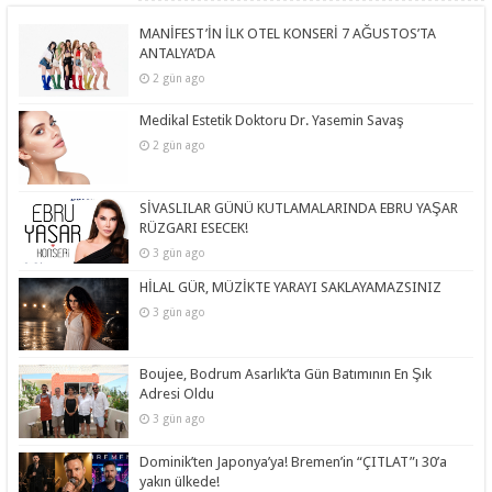
MANİFEST’İN İLK OTEL KONSERİ 7 AĞUSTOS’TA
ANTALYA’DA
2 gün ago
Medikal Estetik Doktoru Dr. Yasemin Savaş
2 gün ago
SİVASLILAR GÜNÜ KUTLAMALARINDA EBRU YAŞAR
RÜZGARI ESECEK!
3 gün ago
HİLAL GÜR, MÜZİKTE YARAYI SAKLAYAMAZSINIZ
3 gün ago
Boujee, Bodrum Asarlık’ta Gün Batımının En Şık
Adresi Oldu
3 gün ago
Dominik’ten Japonya’ya! Bremen’in “ÇITLAT”ı 30’a
yakın ülkede!