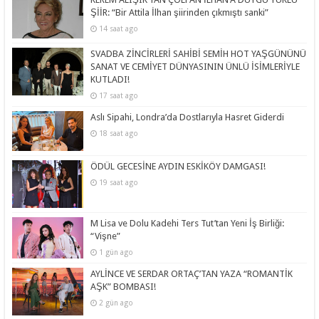
ŞİİR: “Bir Attila İlhan şiirinden çıkmıştı sanki”
14 saat ago
SVADBA ZİNCİRLERİ SAHİBİ SEMİH HOT YAŞGÜNÜNÜ
SANAT VE CEMİYET DÜNYASININ ÜNLÜ İSİMLERİYLE
KUTLADI!
17 saat ago
Aslı Sipahi, Londra’da Dostlarıyla Hasret Giderdi
18 saat ago
ÖDÜL GECESİNE AYDIN ESKİKÖY DAMGASI!
19 saat ago
M Lisa ve Dolu Kadehi Ters Tut’tan Yeni İş Birliği:
“Vişne”
1 gün ago
AYLİNCE VE SERDAR ORTAÇ’TAN YAZA “ROMANTİK
AŞK” BOMBASI!
2 gün ago