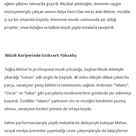
eğitim yıllarını Yalova’da geçirdi. Müzikal yeteneğini, dönemin saygın
müzisyenleriyle çalışan annesi Hülya Hancı’dan miras alan Melser, müzikle
iç içe bir ortamda büyüdü. Annesinin musiki camiasında yer aldığı
projeler, onun kulağını ve kalbini küçük yaşta notalarla tanıştırdı.
Müzik Kariyerinde İstikrarlı Yükseliş
Tuğba Melser’in profesyonel müzik yolculuğu, Seyhan Müzik etiketiyle
çıkardığı “Gelsen” adlı single ile başladı. 4K video klibiyle dikkat çeken bu
parça, sanatçının geniş kitlelerce tanınmasını sağladı. Ardından “Yalancı”,
“Oscar” ve “Sükut” gibi parçalarla müzikseverlerin gönlünde yer edinmeyi
başardı. Özellikle “Yalancı” şarkısının söz ve müziğini kendisinin yazmış
olması, sanatçının besteci yönünü de ortaya koydu.
Sahne performanslarıyla çeşitli mekanlarda dinleyiciyle buluşan Melser,
sosyal medya üzerinden yayınladığı cover çalışmalarıyla da takipçilerine