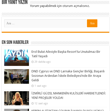
Bir yanıt yazın
Yorum yapabilmek için
oturum açmalısınız
.
En Son Haberler
Erol Bulut Ailesiyle Başka Resort’ta Unutulmaz Bir
Tatil Yaşadı
29 dakika ago
DND Cyprus ve DND Larnaka Gençler Birliği, Başarılı
Sezonun Ardından İskele Belediyesi’nde Bir Araya
Geldi
1 saat ago
İZMİRLİ GÜZEL MANKENİN KULİSLERİ HAREKETLENDİ:
YENİ PROJELER YOLDA!
12 saat ago
KEREM ALIŞIK’TAN ÇOLPAN İLHAN’A DUYGU YÜKLÜ