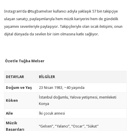
Instagram’da @tugbamelser kullanıcı adıyla yaklaşık 57 bin takipçiye
ulaşan sanatçı, paylaşımlarıyla hem müzik kariyerini hem de gündelik
yaşamını sevenleriyle paylaşıyor. Takipçileriyle olan sıcak iletişimi, onun
dijital dünyada da sevilen bir isim olmasına katkı sağlıyor.
Özetle Tuğba Melser
DETAYLAR
BILGILER
Doğum ve Yaş
23 Nisan 1983, ~40 yaşında
İstanbul doğumlu, Yalova yetişmesi, memleketi
Köken
Konya
Aile
İki çocuk annesi
Müzik
“Gelsen”, “Yalancı”, “Oscar”, “Sükut”
Başarıları