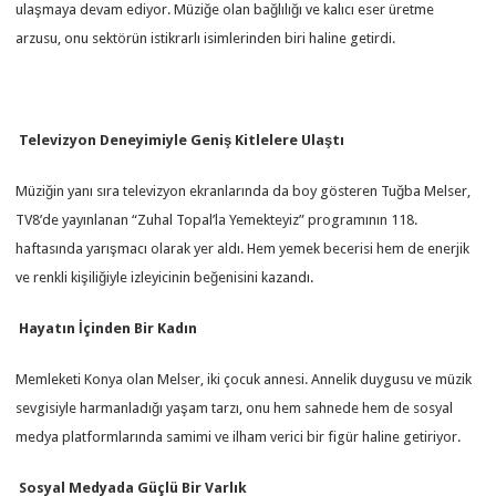
ulaşmaya devam ediyor. Müziğe olan bağlılığı ve kalıcı eser üretme
arzusu, onu sektörün istikrarlı isimlerinden biri haline getirdi.
Televizyon Deneyimiyle Geniş Kitlelere Ulaştı
Müziğin yanı sıra televizyon ekranlarında da boy gösteren Tuğba Melser,
TV8’de yayınlanan “Zuhal Topal’la Yemekteyiz” programının 118.
haftasında yarışmacı olarak yer aldı. Hem yemek becerisi hem de enerjik
ve renkli kişiliğiyle izleyicinin beğenisini kazandı.
‍‍
Hayatın İçinden Bir Kadın
Memleketi Konya olan Melser, iki çocuk annesi. Annelik duygusu ve müzik
sevgisiyle harmanladığı yaşam tarzı, onu hem sahnede hem de sosyal
medya platformlarında samimi ve ilham verici bir figür haline getiriyor.
Sosyal Medyada Güçlü Bir Varlık