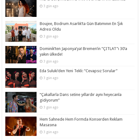
3 gün ago
Boujee, Bodrum Asarlık’ta Gün Batımının En Şık
Adresi Oldu
3 gün ago
Dominik’ten Japonya’ya! Bremen’in “ÇITLAT”ı 30’a
yakın ülkede!
3 gün ago
Eda Suluki’den Yeni Tekli: “Cevapsız Sorular”
3 gün ago
“Çakallarla Dans setine yıllardır aynı heyecanla
gidiyorum”
3 gün ago
Hem Sahnede Hem Formda Konserden Reklam
Masasına
3 gün ago