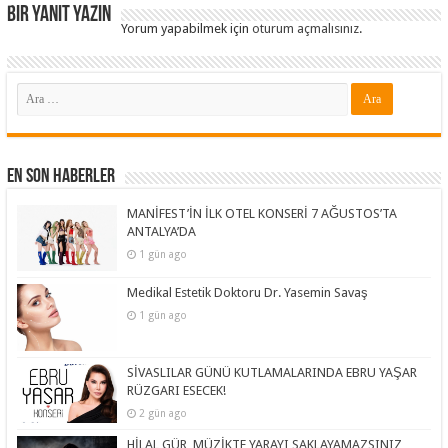
Bir yanıt yazın
Yorum yapabilmek için
oturum açmalısınız
.
En Son Haberler
MANİFEST’İN İLK OTEL KONSERİ 7 AĞUSTOS’TA
ANTALYA’DA
1 gün ago
Medikal Estetik Doktoru Dr. Yasemin Savaş
1 gün ago
SİVASLILAR GÜNÜ KUTLAMALARINDA EBRU YAŞAR
RÜZGARI ESECEK!
2 gün ago
HİLAL GÜR, MÜZİKTE YARAYI SAKLAYAMAZSINIZ