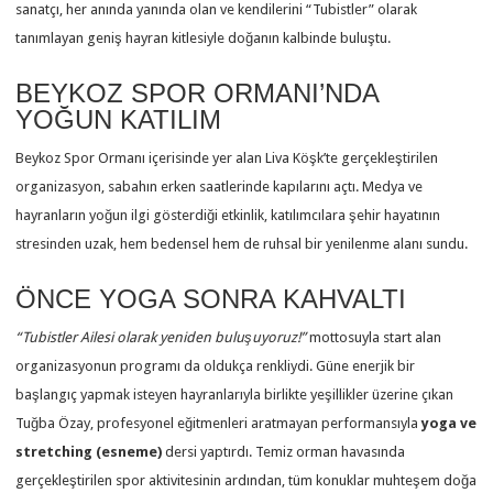
sanatçı, her anında yanında olan ve kendilerini “Tubistler” olarak
tanımlayan geniş hayran kitlesiyle doğanın kalbinde buluştu.
BEYKOZ SPOR ORMANI’NDA
YOĞUN KATILIM
Beykoz Spor Ormanı içerisinde yer alan Liva Köşk’te gerçekleştirilen
organizasyon, sabahın erken saatlerinde kapılarını açtı. Medya ve
hayranların yoğun ilgi gösterdiği etkinlik, katılımcılara şehir hayatının
stresinden uzak, hem bedensel hem de ruhsal bir yenilenme alanı sundu.
ÖNCE YOGA SONRA KAHVALTI
“Tubistler Ailesi olarak yeniden buluşuyoruz!”
mottosuyla start alan
organizasyonun programı da oldukça renkliydi. Güne enerjik bir
başlangıç yapmak isteyen hayranlarıyla birlikte yeşillikler üzerine çıkan
Tuğba Özay, profesyonel eğitmenleri aratmayan performansıyla
yoga ve
stretching (esneme)
dersi yaptırdı. Temiz orman havasında
gerçekleştirilen spor aktivitesinin ardından, tüm konuklar muhteşem doğa