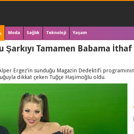
Moda
Sağlık
Teknoloji
Yaşam
n
u Şarkıyı Tamamen Babama İthaf
Alper Ergez’in sunduğu Magazin Dedektifi programının
luğuyla dikkat çeken Tuğçe Haşimoğlu oldu.