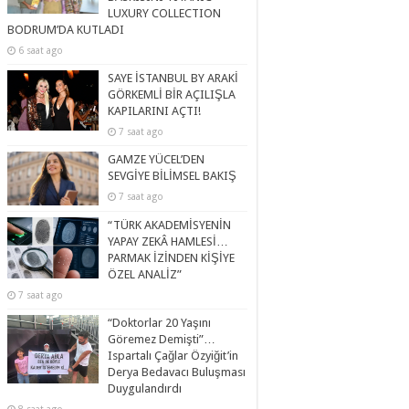
LUXURY COLLECTION
BODRUM’DA KUTLADI
6 saat ago
SAYE İSTANBUL BY ARAKİ
GÖRKEMLİ BİR AÇILIŞLA
KAPILARINI AÇTI!
7 saat ago
GAMZE YÜCEL’DEN
SEVGİYE BİLİMSEL BAKIŞ
7 saat ago
“TÜRK AKADEMİSYENİN
YAPAY ZEKÂ HAMLESİ…
PARMAK İZİNDEN KİŞİYE
ÖZEL ANALİZ”
7 saat ago
“Doktorlar 20 Yaşını
Göremez Demişti”…
Ispartalı Çağlar Özyiğit’in
Derya Bedavacı Buluşması
Duygulandırdı