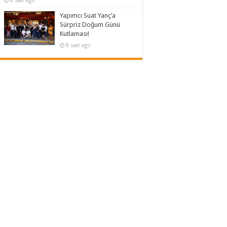
8 saat ago
Yapımcı Suat Yanç’a
Sürpriz Doğum Günü
Kutlaması!
8 saat ago