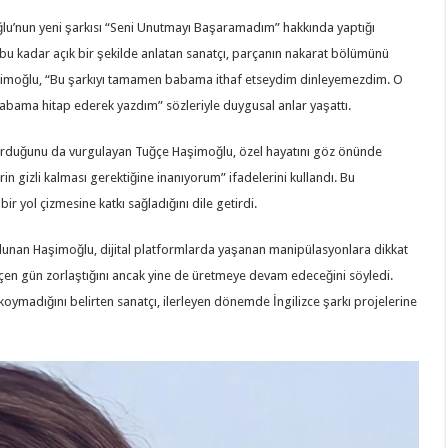
oğlu’nun yeni şarkısı “Seni Unutmayı Başaramadım” hakkında yaptığı
ez bu kadar açık bir şekilde anlatan sanatçı, parçanın nakarat bölümünü
. Haşimoğlu, “Bu şarkıyı tamamen babama ithaf etseydim dinleyemezdim. O
 babama hitap ederek yazdım” sözleriyle duygusal anlar yaşattı.
durduğunu da vurgulayan Tuğçe Haşimoğlu, özel hayatını göz önünde
rin gizli kalması gerektiğine inanıyorum” ifadelerini kullandı. Bu
ir yol çizmesine katkı sağladığını dile getirdi.
unan Haşimoğlu, dijital platformlarda yaşanan manipülasyonlara dikkat
geçen gün zorlaştığını ancak yine de üretmeye devam edeceğini söyledi.
r koymadığını belirten sanatçı, ilerleyen dönemde İngilizce şarkı projelerine