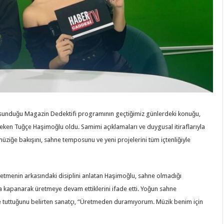
 sunduğu Magazin Dedektifi programının geçtiğimiz günlerdeki konuğu,
çeken Tuğçe Haşimoğlu oldu. Samimi açıklamaları ve duygusal itiraflarıyla
 müziğe bakışını, sahne temposunu ve yeni projelerini tüm içtenliğiyle
retmenin arkasındaki disiplini anlatan Haşimoğlu, sahne olmadığı
a kapanarak üretmeye devam ettiklerini ifade etti. Yoğun sahne
tuttuğunu belirten sanatçı, “Üretmeden duramıyorum. Müzik benim için