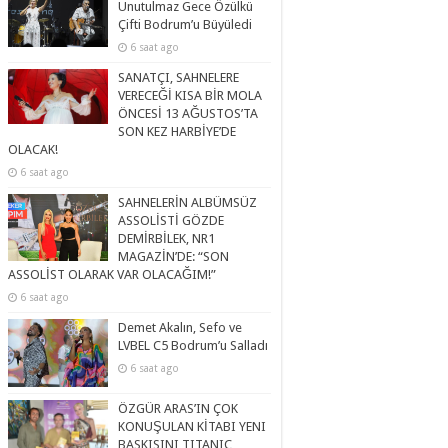
Unutulmaz Gece Özülkü
Çifti Bodrum’u Büyüledi
6 saat ago
SANATÇI, SAHNELERE
VERECEĞİ KISA BİR MOLA
ÖNCESİ 13 AĞUSTOS’TA
SON KEZ HARBİYE’DE
OLACAK!
6 saat ago
SAHNELERİN ALBÜMSÜZ
ASSOLİSTİ GÖZDE
DEMİRBİLEK, NR1
MAGAZİN’DE: “SON
ASSOLİST OLARAK VAR OLACAĞIM!”
6 saat ago
Demet Akalın, Sefo ve
LVBEL C5 Bodrum’u Salladı
6 saat ago
ÖZGÜR ARAS’IN ÇOK
KONUŞULAN KİTABI YENI
BASKISINI TITANIC