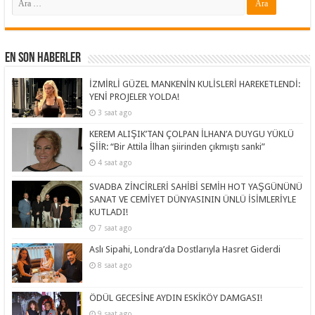
En Son Haberler
İZMİRLİ GÜZEL MANKENİN KULİSLERİ HAREKETLENDİ:
YENİ PROJELER YOLDA!
3 saat ago
KEREM ALIŞIK’TAN ÇOLPAN İLHAN’A DUYGU YÜKLÜ
ŞİİR: “Bir Attila İlhan şiirinden çıkmıştı sanki”
4 saat ago
SVADBA ZİNCİRLERİ SAHİBİ SEMİH HOT YAŞGÜNÜNÜ
SANAT VE CEMİYET DÜNYASININ ÜNLÜ İSİMLERİYLE
KUTLADI!
7 saat ago
Aslı Sipahi, Londra’da Dostlarıyla Hasret Giderdi
8 saat ago
ÖDÜL GECESİNE AYDIN ESKİKÖY DAMGASI!
9 saat ago