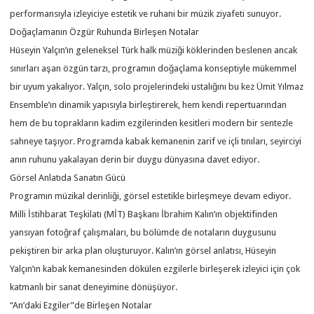
performansıyla izleyiciye estetik ve ruhani bir müzik ziyafeti sunuyor.
Doğaçlamanın Özgür Ruhunda Birleşen Notalar
Hüseyin Yalçın’ın geleneksel Türk halk müziği köklerinden beslenen ancak
sınırları aşan özgün tarzı, programın doğaçlama konseptiyle mükemmel
bir uyum yakalıyor. Yalçın, solo projelerindeki ustalığını bu kez Ümit Yılmaz
Ensemble’ın dinamik yapısıyla birleştirerek, hem kendi repertuarından
hem de bu toprakların kadim ezgilerinden kesitleri modern bir sentezle
sahneye taşıyor. Programda kabak kemanenin zarif ve içli tınıları, seyirciyi
anın ruhunu yakalayan derin bir duygu dünyasına davet ediyor.
Görsel Anlatıda Sanatın Gücü
Programın müzikal derinliği, görsel estetikle birleşmeye devam ediyor.
Milli İstihbarat Teşkilatı (MİT) Başkanı İbrahim Kalın’ın objektifinden
yansıyan fotoğraf çalışmaları, bu bölümde de notaların duygusunu
pekiştiren bir arka plan oluşturuyor. Kalın’ın görsel anlatısı, Hüseyin
Yalçın’ın kabak kemanesinden dökülen ezgilerle birleşerek izleyici için çok
katmanlı bir sanat deneyimine dönüşüyor.
“An’daki Ezgiler”de Birleşen Notalar