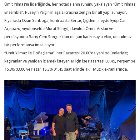
Ümit Yılmaz’ın liderliğinde, her notada anın ruhunu yakalayan “Ümit Yılmaz
Ensemble”, Hüseyin Yalçın’ın eşsiz icrasına zengin bir alt yapı sunuyor.
Piyanoda Ozan Sarıboğa, kontrbasta Sertaç Çiğdem, neyde Eyüp Can
Açıkpazu, viyolonselde Murat Süngü, davulda Ömer Arslan ve
perküsyonda Barış Cem Songur’dan oluşan kadrosuyla ekip, unutulmaz
bir performansa imza atıyor.
“Ümit Yılmaz ile Doğaçlama”, her Pazartesi 20.00’de yeni bölümleriyle;
kaçıranlar ve yeniden izlemek isteyenler için ise Pazartesi 03.45, Perşembe
15.30/03.00 ve Pazar 18.30/01.45 saatlerinde TRT Müzik ekranlarında.