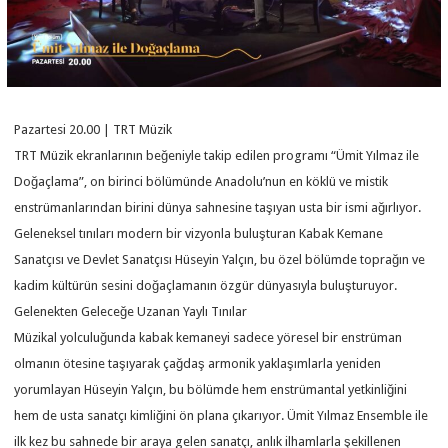
Pazartesi 20.00 | TRT Müzik
TRT Müzik ekranlarının beğeniyle takip edilen programı “Ümit Yılmaz ile
Doğaçlama”, on birinci bölümünde Anadolu’nun en köklü ve mistik
enstrümanlarından birini dünya sahnesine taşıyan usta bir ismi ağırlıyor.
Geleneksel tınıları modern bir vizyonla buluşturan Kabak Kemane
Sanatçısı ve Devlet Sanatçısı Hüseyin Yalçın, bu özel bölümde toprağın ve
kadim kültürün sesini doğaçlamanın özgür dünyasıyla buluşturuyor.
Gelenekten Geleceğe Uzanan Yaylı Tınılar
Müzikal yolculuğunda kabak kemaneyi sadece yöresel bir enstrüman
olmanın ötesine taşıyarak çağdaş armonik yaklaşımlarla yeniden
yorumlayan Hüseyin Yalçın, bu bölümde hem enstrümantal yetkinliğini
hem de usta sanatçı kimliğini ön plana çıkarıyor. Ümit Yılmaz Ensemble ile
ilk kez bu sahnede bir araya gelen sanatçı, anlık ilhamlarla şekillenen