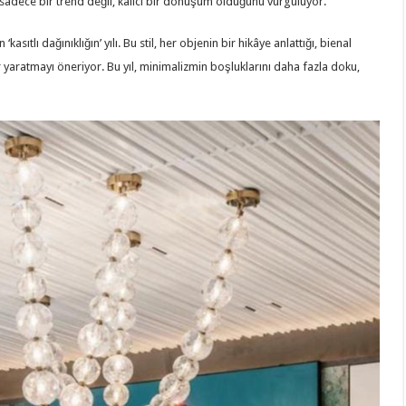
k sadece bir trend değil, kalıcı bir dönüşüm olduğunu vurguluyor.
asıtlı dağınıklığın’ yılı. Bu stil, her objenin bir hikâye anlattığı, bienal
er yaratmayı öneriyor. Bu yıl, minimalizmin boşluklarını daha fazla doku,