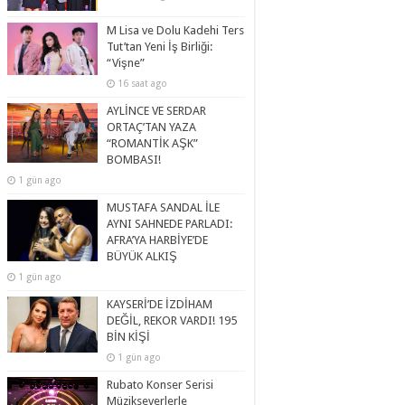
M Lisa ve Dolu Kadehi Ters
Tut’tan Yeni İş Birliği:
“Vişne”
16 saat ago
AYLİNCE VE SERDAR
ORTAÇ’TAN YAZA
“ROMANTİK AŞK”
BOMBASI!
1 gün ago
MUSTAFA SANDAL İLE
AYNI SAHNEDE PARLADI:
AFRA’YA HARBİYE’DE
BÜYÜK ALKIŞ
1 gün ago
KAYSERİ’DE İZDİHAM
DEĞİL, REKOR VARDI! 195
BİN KİŞİ
1 gün ago
Rubato Konser Serisi
Müzikseverlerle