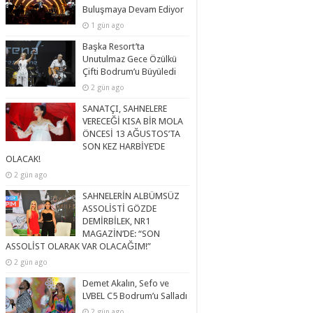
Buluşmaya Devam Ediyor
1 gün ago
Başka Resort’ta
Unutulmaz Gece Özülkü
Çifti Bodrum’u Büyüledi
2 gün ago
SANATÇI, SAHNELERE
VERECEĞİ KISA BİR MOLA
ÖNCESİ 13 AĞUSTOS’TA
SON KEZ HARBİYE’DE
OLACAK!
2 gün ago
SAHNELERİN ALBÜMSÜZ
ASSOLİSTİ GÖZDE
DEMİRBİLEK, NR1
MAGAZİN’DE: “SON
ASSOLİST OLARAK VAR OLACAĞIM!”
2 gün ago
Demet Akalın, Sefo ve
LVBEL C5 Bodrum’u Salladı
2 gün ago