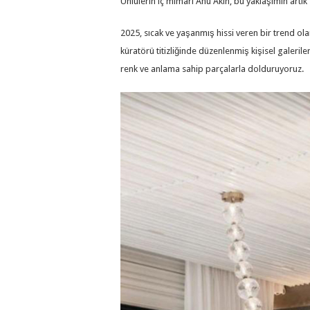
Ünlülerin iç mimarı Ahu Akın, bu yaklaşımın artı
2025, sıcak ve yaşanmış hissi veren bir trend olan ‘k
küratörü titizliğinde düzenlenmiş kişisel galeril
renk ve anlama sahip parçalarla dolduruyoruz.