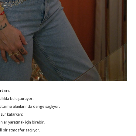
htarı
.
lıkla buluşturuyor.
e oturma alanlarında denge sağlıyor.
uzur katarken;
lar yaratmak için birebir.
li bir atmosfer sağlıyor.