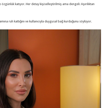
 özgünlük katıyor. Her detay kişiselleştirilmiş ama dengeli: Aşırılıktan
şamına ruh kattığını ve kullanıcıyla duygusal bağ kurduğunu söylüyor.