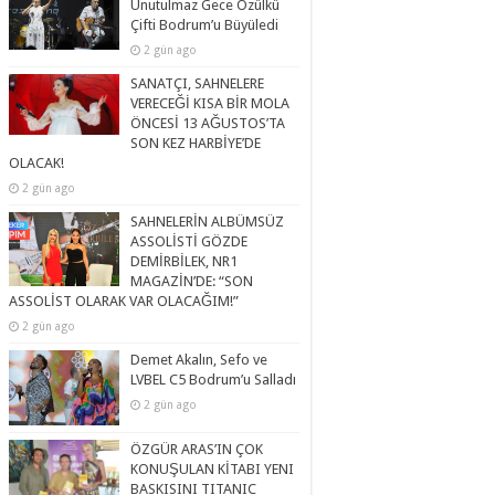
Unutulmaz Gece Özülkü
Çifti Bodrum’u Büyüledi
2 gün ago
SANATÇI, SAHNELERE
VERECEĞİ KISA BİR MOLA
ÖNCESİ 13 AĞUSTOS’TA
SON KEZ HARBİYE’DE
OLACAK!
2 gün ago
SAHNELERİN ALBÜMSÜZ
ASSOLİSTİ GÖZDE
DEMİRBİLEK, NR1
MAGAZİN’DE: “SON
ASSOLİST OLARAK VAR OLACAĞIM!”
2 gün ago
Demet Akalın, Sefo ve
LVBEL C5 Bodrum’u Salladı
2 gün ago
ÖZGÜR ARAS’IN ÇOK
KONUŞULAN KİTABI YENI
BASKISINI TITANIC