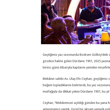
Geçtiğimiz yaz sezonunda Bodrum Gölköy’deki sah
gözdesi haline gelen Dürdane 1901, 2025 yazına 
birinci günü itibarıyla kapılarını yeniden misafirl
Mekânın sahibi Av. Ulaş Efe Ceyhan, geçtiğimi
beğeni topladıklarını belirterek, bu yaz sezonu
mutfağıyla da dikkat çeken Dürdane 1901, bu yıl
Ceyhan, “Mekânımızın açıldığı günden bu yana he
anlaşmamızı yaptık. Güzel bir akşam yemeği eşliğ