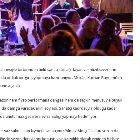
nesiyle birbirinden ünlü sanatçıları ağırlayan ve müzikseverlerin
da iddialı bir giriş yapmaya hazırlanıyor. Mekân, Kurban Bayramı’nın
erine açacak.
z sezon hem fiyat-performans dengesi hem de seçkin menüsüyle büyük
na da damga vuracaklarını söyledi. Sanatçı kadrosuyla olduğu kadar
 da unutulmaz gecelere ev sahipliği yapmayı hedefliyor.
r yaz sahne alan kıymetli sanatçımız Yılmaz Morgül ile bu sezon da
inde sezon detaylarını konuştuk ve karşılıklı olarak yeniden birlikte