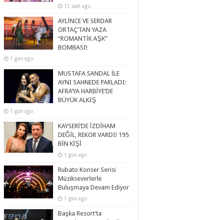
12 saat ago
AYLİNCE VE SERDAR
ORTAÇ’TAN YAZA
“ROMANTİK AŞK”
BOMBASI!
1 gün ago
MUSTAFA SANDAL İLE
AYNI SAHNEDE PARLADI:
AFRA’YA HARBİYE’DE
BÜYÜK ALKIŞ
1 gün ago
KAYSERİ’DE İZDİHAM
DEĞİL, REKOR VARDI! 195
BİN KİŞİ
1 gün ago
Rubato Konser Serisi
Müzikseverlerle
Buluşmaya Devam Ediyor
1 gün ago
Başka Resort’ta