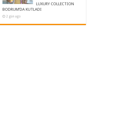
LUXURY COLLECTION
BODRUM’DA KUTLADI
2 gün ago