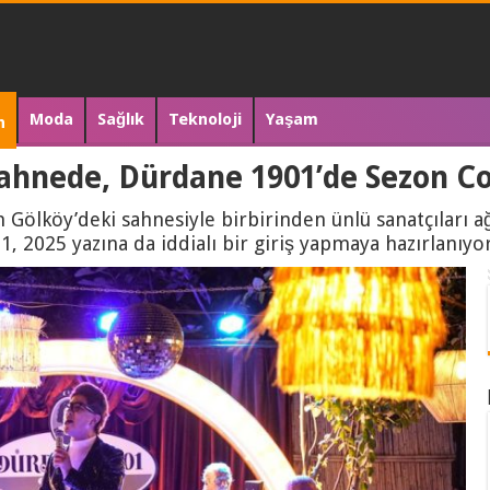
Moda
Sağlık
Teknoloji
Yaşam
n
Sahnede, Dürdane 1901’de Sezon C
ölköy’deki sahnesiyle birbirinden ünlü sanatçıları a
, 2025 yazına da iddialı bir giriş yapmaya hazırlanıyor