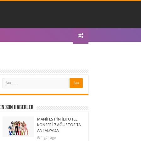
En Son Haberler
MANİFEST’İN İLK OTEL
KONSERİ 7 AĞUSTOS’TA
ANTALYA’DA
1 gün ago