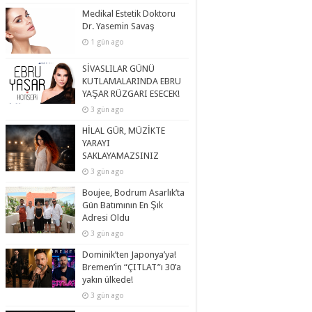
Medikal Estetik Doktoru
Dr. Yasemin Savaş
1 gün ago
SİVASLILAR GÜNÜ
KUTLAMALARINDA EBRU
YAŞAR RÜZGARI ESECEK!
3 gün ago
HİLAL GÜR, MÜZİKTE
YARAYI
SAKLAYAMAZSINIZ
3 gün ago
Boujee, Bodrum Asarlık’ta
Gün Batımının En Şık
Adresi Oldu
3 gün ago
Dominik’ten Japonya’ya!
Bremen’in “ÇITLAT”ı 30’a
yakın ülkede!
3 gün ago