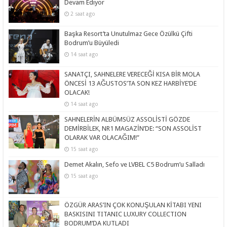
Devam Ediyor
2 saat ago
Başka Resort’ta Unutulmaz Gece Özülkü Çifti
Bodrum’u Büyüledi
14 saat ago
SANATÇI, SAHNELERE VERECEĞİ KISA BİR MOLA
ÖNCESİ 13 AĞUSTOS’TA SON KEZ HARBİYE’DE
OLACAK!
14 saat ago
SAHNELERİN ALBÜMSÜZ ASSOLİSTİ GÖZDE
DEMİRBİLEK, NR1 MAGAZİN’DE: “SON ASSOLİST
OLARAK VAR OLACAĞIM!”
15 saat ago
Demet Akalın, Sefo ve LVBEL C5 Bodrum’u Salladı
15 saat ago
ÖZGÜR ARAS’IN ÇOK KONUŞULAN KİTABI YENI
BASKISINI TITANIC LUXURY COLLECTION
BODRUM’DA KUTLADI