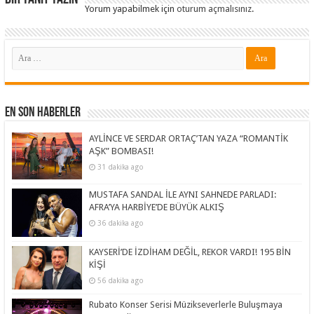
Yorum yapabilmek için
oturum açmalısınız
.
En Son Haberler
AYLİNCE VE SERDAR ORTAÇ’TAN YAZA “ROMANTİK
AŞK” BOMBASI!
31 dakika ago
MUSTAFA SANDAL İLE AYNI SAHNEDE PARLADI:
AFRA’YA HARBİYE’DE BÜYÜK ALKIŞ
36 dakika ago
KAYSERİ’DE İZDİHAM DEĞİL, REKOR VARDI! 195 BİN
KİŞİ
56 dakika ago
Rubato Konser Serisi Müzikseverlerle Buluşmaya